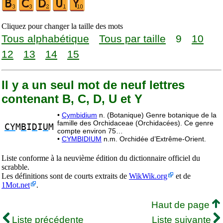
Cliquez pour changer la taille des mots
Tous alphabétique
Tous par taille
9
10
12
13
14
15
Il y a un seul mot de neuf lettres
contenant B, C, D, U et Y
•
Cymbidium
n. (Botanique) Genre botanique de la
famille des Orchidaceae (Orchidacées). Ce genre
CY
M
B
I
D
I
U
M
compte environ 75…
•
CYMBIDIUM
n.m. Orchidée d’Extrême-Orient.
Liste conforme à la neuvième édition du dictionnaire officiel du
scrabble.
Les définitions sont de courts extraits de
WikWik.org
et de
1Mot.net
.
Haut de page
Liste précédente
Liste suivante