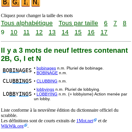
Cliquez pour changer la taille des mots
Tous alphabétique
Tous par taille
6
7
8
9
10
11
12
13
14
15
16
17
Il y a 3 mots de neuf lettres contenant
2B, G, I et N
•
bobinages
n.m. Pluriel de bobinage.
B
O
BIN
A
G
ES
•
BOBINAGE
n.m.
CLU
BBING
S
•
CLUBBING
n.m.
•
lobbyings
n.m. Pluriel de lobbying.
LO
BB
Y
ING
S
•
LOBBYING
n.m. (= lobbyisme) Action menée par
un lobby.
Liste conforme à la neuvième édition du dictionnaire officiel du
scrabble.
Les définitions sont de courts extraits de
1Mot.net
et de
WikWik.org
.