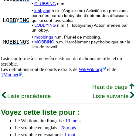
•
CLUBBING
n.m.
•
lobbying
n.m. (Anglicisme) Activités ou pressions
exercées par un lobby afin d’obtenir des décisions
LO
BB
Y
ING
qui lui sont favorables.
•
LOBBYING
n.m. (= lobbyisme) Action menée par
un lobby.
•
mobbings
n.m. Pluriel de mobbing.
MO
BBING
S
•
MOBBING
n.m. Harcèlement psychologique sur le
lieu de travail.
Liste conforme à la neuvième édition du dictionnaire officiel du
scrabble.
Les définitions sont de courts extraits de
WikWik.org
et de
1Mot.net
.
Haut de page
Liste précédente
Liste suivante
Voyez cette liste pour :
Le Wiktionnaire français :
19 mots
Le scrabble en anglais :
78 mots
Le scrabble en espagnol :
1 mot