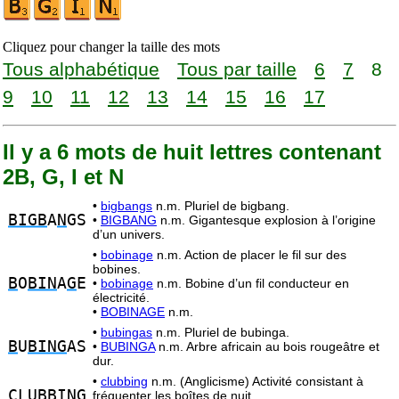
Cliquez pour changer la taille des mots
Tous alphabétique
Tous par taille
6
7
8
9
10
11
12
13
14
15
16
17
Il y a 6 mots de huit lettres contenant
2B, G, I et N
•
bigbangs
n.m. Pluriel de bigbang.
BIGB
A
N
GS
•
BIGBANG
n.m. Gigantesque explosion à l’origine
d’un univers.
•
bobinage
n.m. Action de placer le fil sur des
bobines.
B
O
BIN
A
G
E
•
bobinage
n.m. Bobine d’un fil conducteur en
électricité.
•
BOBINAGE
n.m.
•
bubingas
n.m. Pluriel de bubinga.
B
U
BING
AS
•
BUBINGA
n.m. Arbre africain au bois rougeâtre et
dur.
•
clubbing
n.m. (Anglicisme) Activité consistant à
CLU
BBING
fréquenter les boîtes de nuit.