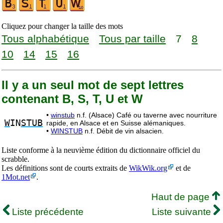
Cliquez pour changer la taille des mots
Tous alphabétique
Tous par taille
7
8
10
14
15
16
Il y a un seul mot de sept lettres
contenant B, S, T, U et W
•
winstub
n.f. (Alsace) Café ou taverne avec nourriture
W
IN
STUB
rapide, en Alsace et en Suisse alémaniques.
•
WINSTUB
n.f. Débit de vin alsacien.
Liste conforme à la neuvième édition du dictionnaire officiel du
scrabble.
Les définitions sont de courts extraits de
WikWik.org
et de
1Mot.net
.
Haut de page
Liste précédente
Liste suivante