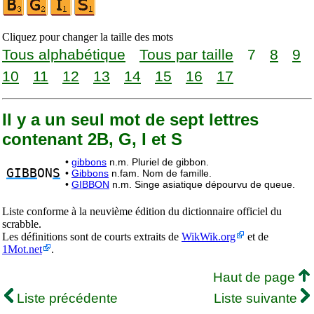
Cliquez pour changer la taille des mots
Tous alphabétique
Tous par taille
7
8
9
10
11
12
13
14
15
16
17
Il y a un seul mot de sept lettres
contenant 2B, G, I et S
•
gibbons
n.m. Pluriel de gibbon.
GIBB
ON
S
•
Gibbons
n.fam. Nom de famille.
•
GIBBON
n.m. Singe asiatique dépourvu de queue.
Liste conforme à la neuvième édition du dictionnaire officiel du
scrabble.
Les définitions sont de courts extraits de
WikWik.org
et de
1Mot.net
.
Haut de page
Liste précédente
Liste suivante