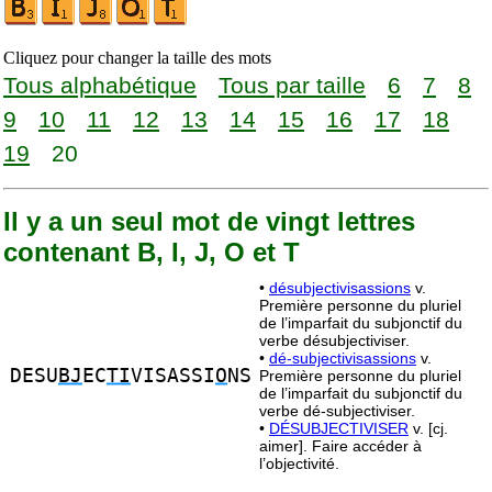
Cliquez pour changer la taille des mots
Tous alphabétique
Tous par taille
6
7
8
9
10
11
12
13
14
15
16
17
18
19
20
Il y a un seul mot de vingt lettres
contenant B, I, J, O et T
•
désubjectivisassions
v.
Première personne du pluriel
de l’imparfait du subjonctif du
verbe désubjectiviser.
•
dé-subjectivisassions
v.
DESU
BJ
EC
TI
VISASSI
O
NS
Première personne du pluriel
de l’imparfait du subjonctif du
verbe dé-subjectiviser.
•
DÉSUBJECTIVISER
v. [cj.
aimer]. Faire accéder à
l’objectivité.