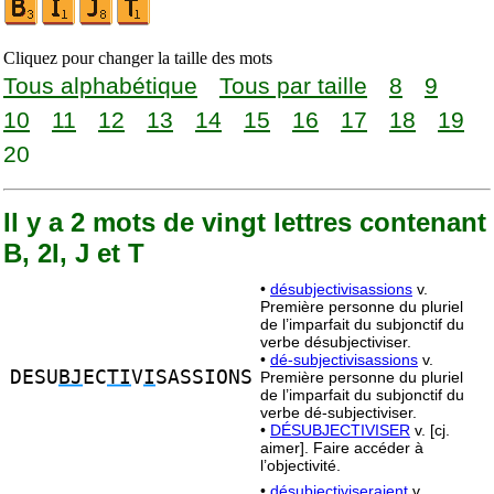
Cliquez pour changer la taille des mots
Tous alphabétique
Tous par taille
8
9
10
11
12
13
14
15
16
17
18
19
20
Il y a 2 mots de vingt lettres contenant
B, 2I, J et T
•
désubjectivisassions
v.
Première personne du pluriel
de l’imparfait du subjonctif du
verbe désubjectiviser.
•
dé-subjectivisassions
v.
DESU
BJ
EC
TI
V
I
SASSIONS
Première personne du pluriel
de l’imparfait du subjonctif du
verbe dé-subjectiviser.
•
DÉSUBJECTIVISER
v. [cj.
aimer]. Faire accéder à
l’objectivité.
•
désubjectiviseraient
v.