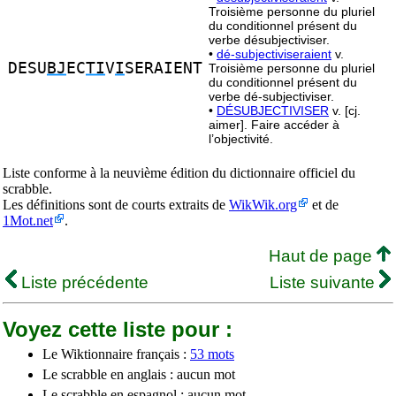
Troisième personne du pluriel
du conditionnel présent du
verbe désubjectiviser.
•
dé-subjectiviseraient
v.
DESU
BJ
EC
TI
V
I
SERAIENT
Troisième personne du pluriel
du conditionnel présent du
verbe dé-subjectiviser.
•
DÉSUBJECTIVISER
v. [cj.
aimer]. Faire accéder à
l’objectivité.
Liste conforme à la neuvième édition du dictionnaire officiel du
scrabble.
Les définitions sont de courts extraits de
WikWik.org
et de
1Mot.net
.
Haut de page
Liste précédente
Liste suivante
Voyez cette liste pour :
Le Wiktionnaire français :
53 mots
Le scrabble en anglais : aucun mot
Le scrabble en espagnol : aucun mot