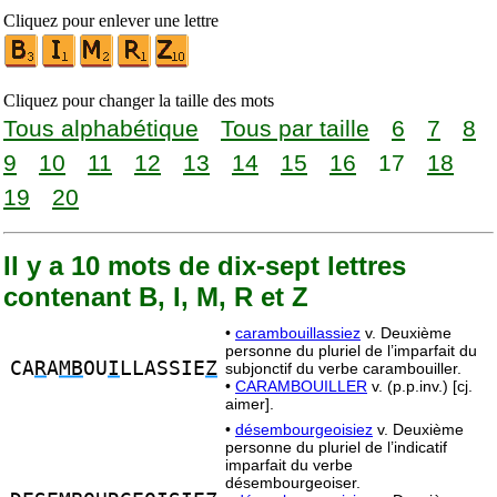
Cliquez pour enlever une lettre
Cliquez pour changer la taille des mots
Tous alphabétique
Tous par taille
6
7
8
9
10
11
12
13
14
15
16
17
18
19
20
Il y a 10 mots de dix-sept lettres
contenant B, I, M, R et Z
•
carambouillassiez
v. Deuxième
personne du pluriel de l’imparfait du
CA
R
A
MB
OU
I
LLASSIE
Z
subjonctif du verbe carambouiller.
•
CARAMBOUILLER
v. (p.p.inv.) [cj.
aimer].
•
désembourgeoisiez
v. Deuxième
personne du pluriel de l’indicatif
imparfait du verbe
désembourgeoiser.