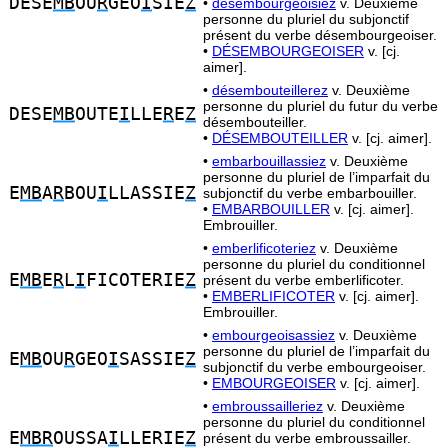
DESE
MB
OU
R
GEO
I
SIE
Z
•
désembourgeoisiez
v. Deuxième
personne du pluriel du subjonctif
présent du verbe désembourgeoiser.
•
DÉSEMBOURGEOISER
v. [cj.
aimer].
•
désembouteillerez
v. Deuxième
personne du pluriel du futur du verbe
DESE
MB
OUTE
I
LLE
R
E
Z
désembouteiller.
•
DÉSEMBOUTEILLER
v. [cj. aimer].
•
embarbouillassiez
v. Deuxième
personne du pluriel de l’imparfait du
E
MB
A
R
BOU
I
LLASSIE
Z
subjonctif du verbe embarbouiller.
•
EMBARBOUILLER
v. [cj. aimer].
Embrouiller.
•
emberlificoteriez
v. Deuxième
personne du pluriel du conditionnel
E
MB
E
R
L
I
FICOTERIE
Z
présent du verbe emberlificoter.
•
EMBERLIFICOTER
v. [cj. aimer].
Embrouiller.
•
embourgeoisassiez
v. Deuxième
personne du pluriel de l’imparfait du
E
MB
OU
R
GEO
I
SASSIE
Z
subjonctif du verbe embourgeoiser.
•
EMBOURGEOISER
v. [cj. aimer].
•
embroussailleriez
v. Deuxième
personne du pluriel du conditionnel
E
MBR
OUSSA
I
LLERIE
Z
présent du verbe embroussailler.