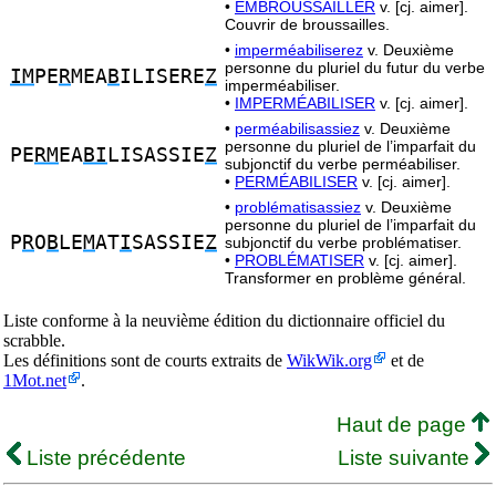
•
EMBROUSSAILLER
v. [cj. aimer].
Couvrir de broussailles.
•
imperméabiliserez
v. Deuxième
personne du pluriel du futur du verbe
IM
PE
R
MEA
B
ILISERE
Z
imperméabiliser.
•
IMPERMÉABILISER
v. [cj. aimer].
•
perméabilisassiez
v. Deuxième
personne du pluriel de l’imparfait du
PE
RM
EA
BI
LISASSIE
Z
subjonctif du verbe perméabiliser.
•
PERMÉABILISER
v. [cj. aimer].
•
problématisassiez
v. Deuxième
personne du pluriel de l’imparfait du
P
R
O
B
LE
M
AT
I
SASSIE
Z
subjonctif du verbe problématiser.
•
PROBLÉMATISER
v. [cj. aimer].
Transformer en problème général.
Liste conforme à la neuvième édition du dictionnaire officiel du
scrabble.
Les définitions sont de courts extraits de
WikWik.org
et de
1Mot.net
.
Haut de page
Liste précédente
Liste suivante