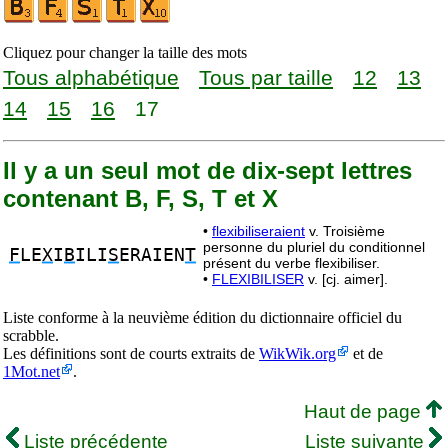
Cliquez pour changer la taille des mots
Tous alphabétique
Tous par taille
12
13
14
15
16
17
Il y a un seul mot de dix-sept lettres
contenant B, F, S, T et X
•
flexibiliseraient
v. Troisième
personne du pluriel du conditionnel
F
LE
X
I
B
ILI
S
ERAIEN
T
présent du verbe flexibiliser.
•
FLEXIBILISER
v. [cj. aimer].
Liste conforme à la neuvième édition du dictionnaire officiel du
scrabble.
Les définitions sont de courts extraits de
WikWik.org
et de
1Mot.net
.
Haut de page
Liste précédente
Liste suivante