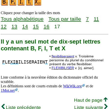
Cliquez pour changer la taille des mots
Tous alphabétique
Tous par taille
7
11
12
13
14
15
16
17
Il y a un seul mot de dix-sept lettres
contenant B, F, I, T et X
•
flexibiliseraient
v. Troisième
personne du pluriel du conditionnel
F
LE
XIB
ILISERAIEN
T
présent du verbe flexibiliser.
•
FLEXIBILISER
v. [cj. aimer].
Liste conforme à la neuvième édition du dictionnaire officiel du
scrabble.
Les définitions sont de courts extraits de
WikWik.org
et de
1Mot.net
.
Haut de page
Liste précédente
Liste suivante