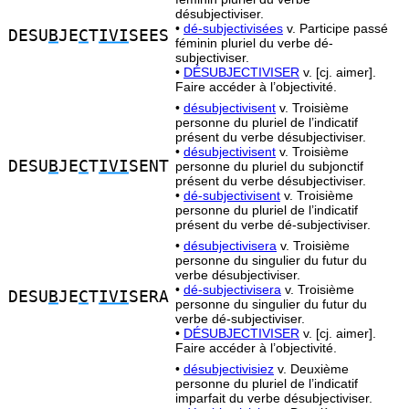
désubjectiviser.
•
dé-subjectivisées
v. Participe passé
DESU
B
JE
C
T
IVI
SEES
féminin pluriel du verbe dé-
subjectiviser.
•
DÉSUBJECTIVISER
v. [cj. aimer].
Faire accéder à l’objectivité.
•
désubjectivisent
v. Troisième
personne du pluriel de l’indicatif
présent du verbe désubjectiviser.
•
désubjectivisent
v. Troisième
DESU
B
JE
C
T
IVI
SENT
personne du pluriel du subjonctif
présent du verbe désubjectiviser.
•
dé-subjectivisent
v. Troisième
personne du pluriel de l’indicatif
présent du verbe dé-subjectiviser.
•
désubjectivisera
v. Troisième
personne du singulier du futur du
verbe désubjectiviser.
•
dé-subjectivisera
v. Troisième
DESU
B
JE
C
T
IVI
SERA
personne du singulier du futur du
verbe dé-subjectiviser.
•
DÉSUBJECTIVISER
v. [cj. aimer].
Faire accéder à l’objectivité.
•
désubjectivisiez
v. Deuxième
personne du pluriel de l’indicatif
imparfait du verbe désubjectiviser.