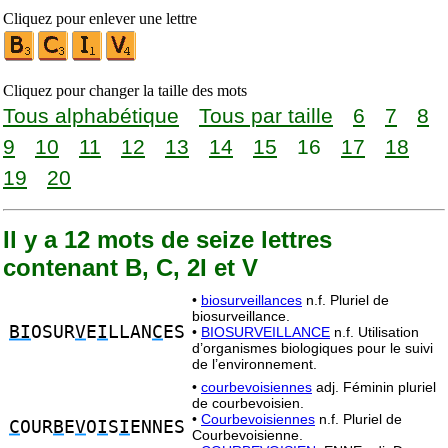
Cliquez pour enlever une lettre
Cliquez pour changer la taille des mots
Tous alphabétique
Tous par taille
6
7
8
9
10
11
12
13
14
15
16
17
18
19
20
Il y a 12 mots de seize lettres
contenant B, C, 2I et V
•
biosurveillances
n.f. Pluriel de
biosurveillance.
BI
OSUR
V
E
I
LLAN
C
ES
•
BIOSURVEILLANCE
n.f. Utilisation
d’organismes biologiques pour le suivi
de l’environnement.
•
courbevoisiennes
adj. Féminin pluriel
de courbevoisien.
•
Courbevoisiennes
n.f. Pluriel de
C
OUR
B
E
V
O
I
S
I
ENNES
Courbevoisienne.