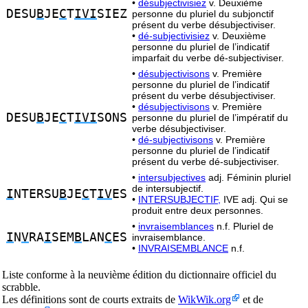
•
désubjectivisiez
v. Deuxième
DESU
B
JE
C
T
IVI
SIEZ
personne du pluriel du subjonctif
présent du verbe désubjectiviser.
•
dé-subjectivisiez
v. Deuxième
personne du pluriel de l’indicatif
imparfait du verbe dé-subjectiviser.
•
désubjectivisons
v. Première
personne du pluriel de l’indicatif
présent du verbe désubjectiviser.
•
désubjectivisons
v. Première
DESU
B
JE
C
T
IVI
SONS
personne du pluriel de l’impératif du
verbe désubjectiviser.
•
dé-subjectivisons
v. Première
personne du pluriel de l’indicatif
présent du verbe dé-subjectiviser.
•
intersubjectives
adj. Féminin pluriel
de intersubjectif.
I
NTERSU
B
JE
C
T
IV
ES
•
INTERSUBJECTIF,
IVE adj. Qui se
produit entre deux personnes.
•
invraisemblances
n.f. Pluriel de
I
N
V
RA
I
SEM
B
LAN
C
ES
invraisemblance.
•
INVRAISEMBLANCE
n.f.
Liste conforme à la neuvième édition du dictionnaire officiel du
scrabble.
Les définitions sont de courts extraits de
WikWik.org
et de