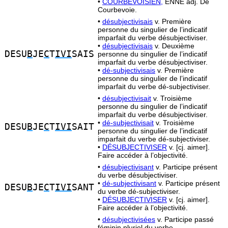
•
COURBEVOISIEN,
ENNE adj. De
Courbevoie.
•
désubjectivisais
v. Première
personne du singulier de l’indicatif
imparfait du verbe désubjectiviser.
•
désubjectivisais
v. Deuxième
DESU
B
JE
C
T
IVI
SAIS
personne du singulier de l’indicatif
imparfait du verbe désubjectiviser.
•
dé-subjectivisais
v. Première
personne du singulier de l’indicatif
imparfait du verbe dé-subjectiviser.
•
désubjectivisait
v. Troisième
personne du singulier de l’indicatif
imparfait du verbe désubjectiviser.
•
dé-subjectivisait
v. Troisième
DESU
B
JE
C
T
IVI
SAIT
personne du singulier de l’indicatif
imparfait du verbe dé-subjectiviser.
•
DÉSUBJECTIVISER
v. [cj. aimer].
Faire accéder à l’objectivité.
•
désubjectivisant
v. Participe présent
du verbe désubjectiviser.
•
dé-subjectivisant
v. Participe présent
DESU
B
JE
C
T
IVI
SANT
du verbe dé-subjectiviser.
•
DÉSUBJECTIVISER
v. [cj. aimer].
Faire accéder à l’objectivité.
•
désubjectivisées
v. Participe passé
féminin pluriel du verbe