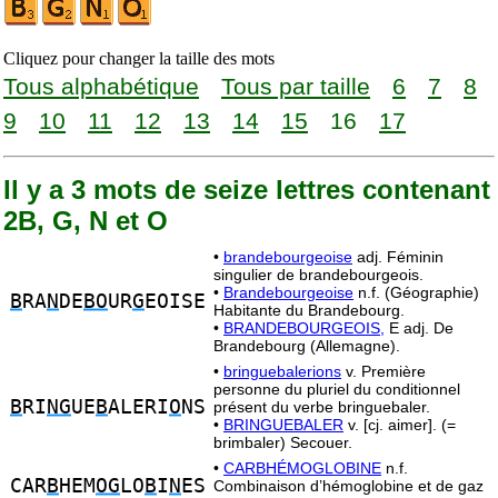
Cliquez pour changer la taille des mots
Tous alphabétique
Tous par taille
6
7
8
9
10
11
12
13
14
15
16
17
Il y a 3 mots de seize lettres contenant
2B, G, N et O
•
brandebourgeoise
adj. Féminin
singulier de brandebourgeois.
•
Brandebourgeoise
n.f. (Géographie)
B
RA
N
DE
BO
UR
G
EOISE
Habitante du Brandebourg.
•
BRANDEBOURGEOIS,
E adj. De
Brandebourg (Allemagne).
•
bringuebalerions
v. Première
personne du pluriel du conditionnel
B
RI
NG
UE
B
ALERI
O
NS
présent du verbe bringuebaler.
•
BRINGUEBALER
v. [cj. aimer]. (=
brimbaler) Secouer.
•
CARBHÉMOGLOBINE
n.f.
CAR
B
HEM
OG
LO
B
I
N
ES
Combinaison d’hémoglobine et de gaz