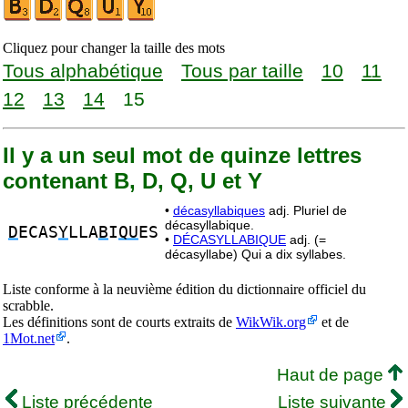
Cliquez pour changer la taille des mots
Tous alphabétique
Tous par taille
10
11
12
13
14
15
Il y a un seul mot de quinze lettres
contenant B, D, Q, U et Y
•
décasyllabiques
adj. Pluriel de
décasyllabique.
D
ECAS
Y
LLA
B
I
QU
ES
•
DÉCASYLLABIQUE
adj. (=
décasyllabe) Qui a dix syllabes.
Liste conforme à la neuvième édition du dictionnaire officiel du
scrabble.
Les définitions sont de courts extraits de
WikWik.org
et de
1Mot.net
.
Haut de page
Liste précédente
Liste suivante