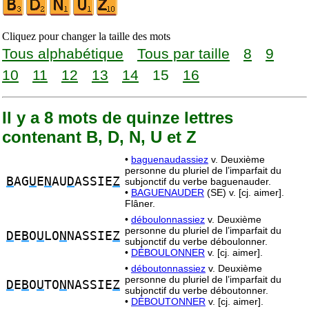
Cliquez pour changer la taille des mots
Tous alphabétique
Tous par taille
8
9
10
11
12
13
14
15
16
Il y a 8 mots de quinze lettres
contenant B, D, N, U et Z
•
baguenaudassiez
v. Deuxième
personne du pluriel de l’imparfait du
B
AG
U
E
N
AU
D
ASSIE
Z
subjonctif du verbe baguenauder.
•
BAGUENAUDER
(SE) v. [cj. aimer].
Flâner.
•
déboulonnassiez
v. Deuxième
personne du pluriel de l’imparfait du
D
E
B
O
U
LO
N
NASSIE
Z
subjonctif du verbe déboulonner.
•
DÉBOULONNER
v. [cj. aimer].
•
déboutonnassiez
v. Deuxième
personne du pluriel de l’imparfait du
D
E
B
O
U
TO
N
NASSIE
Z
subjonctif du verbe déboutonner.
•
DÉBOUTONNER
v. [cj. aimer].