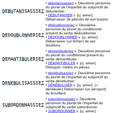
•
débutanisassiez
v. Deuxième personne
du pluriel de l’imparfait du subjonctif de
D
E
BU
TA
N
ISASSIE
Z
débutaniser.
•
DÉBUTANISER
v. [cj. aimer].
Débarrasser (le pétrole) de son butane.
•
dédoublonneriez
v. Deuxième
personne du pluriel du conditionnel
présent du verbe dédoublonner.
D
EDO
UB
LO
N
NERIE
Z
•
DÉDOUBLONNER
v. [cj. aimer].
Débarrasser (un fichier) de ses
doublons.
•
démantibuleriez
v. Deuxième personne
du pluriel du conditionnel présent du
D
EMA
N
TI
BU
LERIE
Z
verbe démantibuler.
•
DÉMANTIBULER
v. [cj. aimer].
Disloquer, mettre en pièces.
•
dénébulisassiez
v. Deuxième personne
du pluriel de l’imparfait du subjonctif du
verbe dénébuliser.
D
E
N
E
BU
LISASSIE
Z
•
DÉNÉBULISER
v. [cj. aimer]. (=
dénébuler) Débarrasser (un aéroport)
du brouillard.
•
subordonnassiez
v. Deuxième
personne du pluriel de l’imparfait du
S
UB
OR
D
O
N
NASSIE
Z
subjonctif du verbe subordonner.
•
SUBORDONNER
v. [cj. aimer].