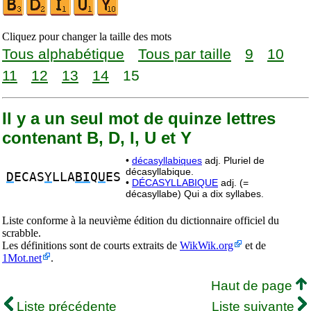
Cliquez pour changer la taille des mots
Tous alphabétique
Tous par taille
9
10
11
12
13
14
15
Il y a un seul mot de quinze lettres
contenant B, D, I, U et Y
•
décasyllabiques
adj. Pluriel de
décasyllabique.
D
ECAS
Y
LLA
BI
Q
U
ES
•
DÉCASYLLABIQUE
adj. (=
décasyllabe) Qui a dix syllabes.
Liste conforme à la neuvième édition du dictionnaire officiel du
scrabble.
Les définitions sont de courts extraits de
WikWik.org
et de
1Mot.net
.
Haut de page
Liste précédente
Liste suivante