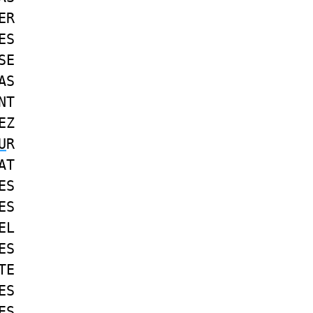
ER
ES
SE
AS
NT
EZ
U
R
AT
ES
ES
EL
ES
TE
ES
ES