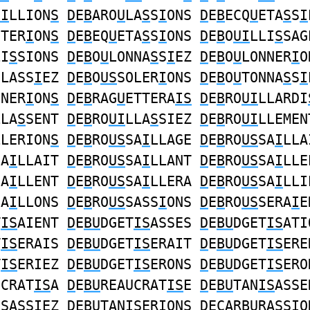
UI
LLION
S
D
E
B
ARO
U
LA
S
S
I
ONS
D
E
B
ECQ
U
ETA
S
S
I
ETER
I
ON
S
D
E
B
EQ
U
ETA
S
S
I
ONS
D
E
B
O
UI
LLI
S
SAG
LI
S
SIONS
D
E
B
O
U
LONNA
S
S
I
EZ
D
E
B
O
U
LONNER
I
O
OLASS
I
EZ
D
E
B
O
US
SOLER
I
ONS
D
E
B
O
U
TONNA
S
S
I
NNER
I
ON
S
D
E
B
RAG
U
ETTERA
IS
D
E
B
RO
UI
LLARDI
LLA
S
SENT
D
E
B
RO
UI
LLA
S
SIEZ
D
E
B
RO
UI
LLEMEN
LLERION
S
D
E
B
RO
US
SA
I
LLAGE
D
E
B
RO
US
SA
I
LLA
SA
I
LLAIT
D
E
B
RO
US
SA
I
LLANT
D
E
B
RO
US
SA
I
LLE
SA
I
LLENT
D
E
B
RO
US
SA
I
LLERA
D
E
B
RO
US
SA
I
LLI
SA
I
LLONS
D
E
B
RO
US
SASS
I
ONS
D
E
B
RO
US
SERA
I
E
T
IS
AIENT
D
E
BU
DGET
IS
ASSES
D
E
BU
DGET
IS
ATI
T
IS
ERAIS
D
E
BU
DGET
IS
ERAIT
D
E
BU
DGET
IS
ERE
T
IS
ERIEZ
D
E
BU
DGET
IS
ERONS
D
E
BU
DGET
IS
ERO
UCRAT
IS
A
D
E
BU
REAUCRAT
IS
E
D
E
BU
TAN
IS
ASSE
IS
ASSIEZ
D
E
BU
TAN
IS
ERIONS
D
ECAR
BU
RA
S
S
I
O