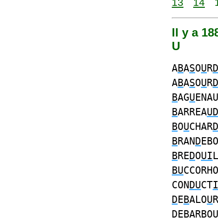
13
14
Il y a 1
U
A
B
A
S
O
U
R
A
B
A
S
O
U
R
B
AG
U
ENA
B
ARREA
U
B
O
U
CHAR
B
RAN
D
EB
B
RE
D
O
UI
BU
CCORH
CON
DU
CT
D
E
B
ALO
U
D
E
B
ARBO