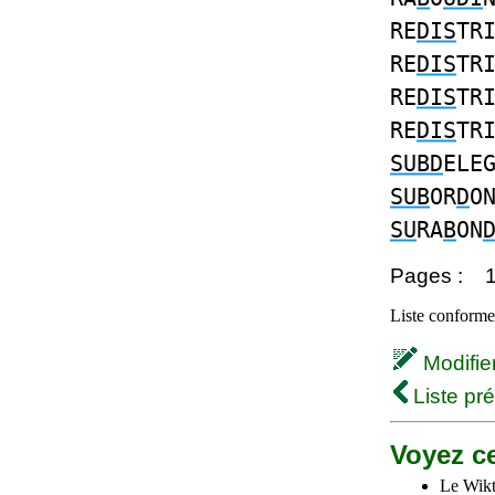
RE
DIS
TR
RE
DIS
TR
RE
DIS
TR
RE
DIS
TR
SUBD
ELE
SUB
OR
D
O
SU
RA
B
ON
Pages :
Liste conforme 
Modifier 
Liste pr
Voyez ce
Le Wikt