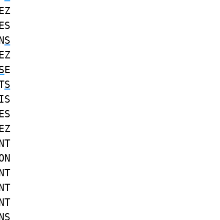
EZ
ES
N
S
EZ
S
E
T
S
IS
ES
EZ
NT
ON
NT
NT
NT
NS