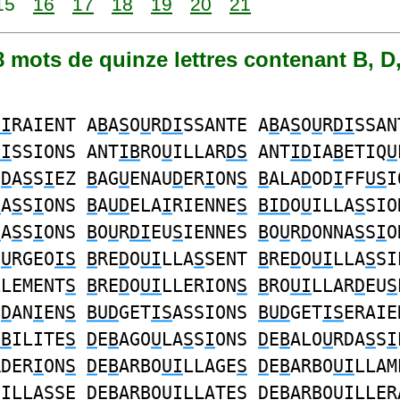
15
16
17
18
19
20
21
88 mots de quinze lettres contenant B, D, 
DI
RAIENT A
B
A
S
O
U
R
DI
SSANTE A
B
A
S
O
U
R
DI
SSAN
DI
SSIONS ANT
IB
RO
U
ILLAR
DS
ANT
ID
IA
B
ETIQ
U
U
D
A
S
S
I
EZ
B
AG
U
ENAU
D
ER
I
ON
S
B
ALA
D
OD
I
FF
US
I
D
A
S
S
I
ONS
B
A
UD
ELA
I
RIENNE
S
BID
O
U
ILLA
S
SIO
D
A
S
S
I
ONS
B
O
U
R
DI
EU
S
IENNES
B
O
U
R
D
ONNA
S
S
I
O
O
U
RGEO
IS
B
RE
D
O
UI
LLA
S
SENT
B
RE
D
O
UI
LLA
S
SI
LLEMENT
S
B
RE
D
O
UI
LLERION
S
B
RO
UI
LLAR
D
EU
S
O
D
AN
I
EN
S
BUD
GET
IS
ASSIONS
BUD
GET
IS
ERAIE
IB
ILITE
S
D
E
B
AGO
U
LA
S
S
I
ONS
D
E
B
ALO
U
RDA
S
S
I
RDER
I
ON
S
D
E
B
ARBO
UI
LLAGE
S
D
E
B
ARBO
UI
LLAM
UI
LLA
S
SE
D
E
B
ARBO
UI
LLATE
S
D
E
B
ARBO
UI
LLER