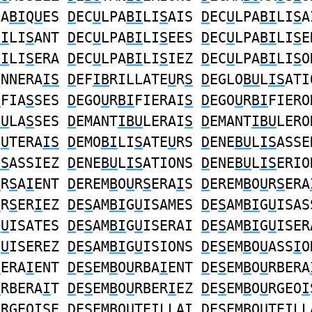
LA
BI
Q
U
ES
D
EC
U
LPA
BI
LI
S
AIS
D
EC
U
LPA
BI
LI
S
A
BI
LI
S
ANT
D
EC
U
LPA
BI
LI
S
EES
D
EC
U
LPA
BI
LI
S
E
BI
LI
S
ERA
D
EC
U
LPA
BI
LI
S
IEZ
D
EC
U
LPA
BI
LI
S
O
ONNERA
IS
D
EF
IB
RILLATE
U
R
S
D
EGLO
BU
L
IS
ATI
I
FIA
S
SES
D
EGO
U
R
BI
FIERAI
S
D
EGO
U
R
BI
FIERO
BU
LA
S
SES
D
EMANT
IBU
LERAI
S
D
EMANT
IBU
LERO
O
U
TERA
IS
D
EMO
BI
LI
S
ATE
U
RS
D
ENE
BU
L
IS
ASSE
IS
ASSIEZ
D
ENE
BU
L
IS
ATIONS
D
ENE
BU
L
IS
ERIO
U
R
S
A
I
ENT
D
EREM
B
O
U
R
S
ERA
I
S
D
EREM
B
O
U
R
S
ERA
U
R
S
ER
I
EZ
D
E
S
AM
BI
G
U
ISAMES
D
E
S
AM
BI
G
U
ISAS
G
U
ISATES
D
E
S
AM
BI
G
U
ISERAI
D
E
S
AM
BI
G
U
ISER
G
U
ISEREZ
D
E
S
AM
BI
G
U
ISIONS
D
E
S
EM
B
O
U
ASS
I
O
U
ERA
I
ENT
D
E
S
EM
B
O
U
RBA
I
ENT
D
E
S
EM
B
O
U
RBERA
U
RBERA
I
T
D
E
S
EM
B
O
U
RBER
I
EZ
D
E
S
EM
B
O
U
RGEO
I
U
RGEO
I
SE
D
E
S
EM
B
O
U
TE
I
LLAI
D
E
S
EM
B
O
U
TE
I
LL