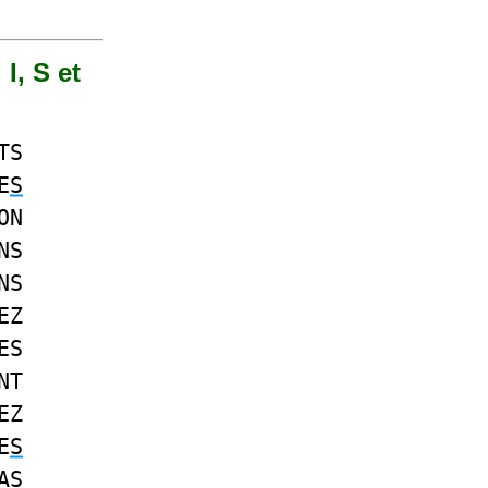
I, S et
TS
E
S
ON
NS
NS
EZ
ES
NT
EZ
E
S
A
S