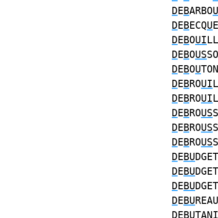
D
E
B
ARBO
D
E
B
ECQ
U
D
E
B
O
UI
L
D
E
B
O
US
S
D
E
B
O
U
TO
D
E
B
RO
UI
D
E
B
RO
UI
D
E
B
RO
US
D
E
B
RO
US
D
E
B
RO
US
D
E
BU
DGE
D
E
BU
DGE
D
E
BU
DGE
D
E
BU
REA
D
E
BU
TAN