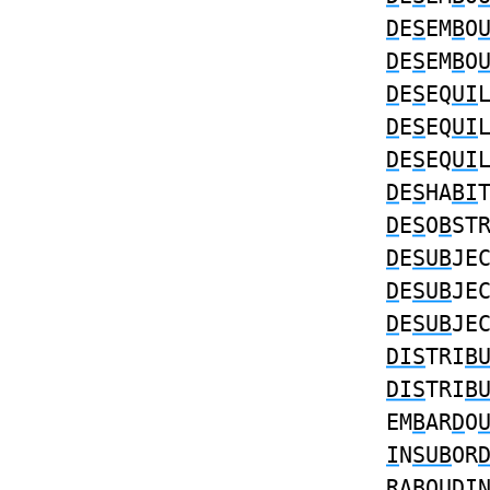
D
E
S
EM
B
O
D
E
S
EM
B
O
D
E
S
EQ
UI
D
E
S
EQ
UI
D
E
S
EQ
UI
D
E
S
HA
BI
D
E
S
O
B
ST
D
E
SUB
JE
D
E
SUB
JE
D
E
SUB
JE
DIS
TRI
B
DIS
TRI
B
EM
B
AR
D
O
I
N
SUB
OR
RA
B
O
UDI