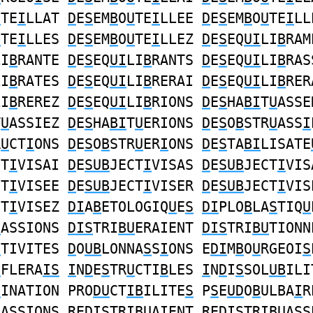
U
TE
I
LLAT
D
E
S
EM
B
O
U
TE
I
LLEE
D
E
S
EM
B
O
U
TE
I
LL
U
TE
I
LLES
D
E
S
EM
B
O
U
TE
I
LLEZ
D
E
S
EQ
UI
LI
B
RAM
LI
B
RANTE
D
E
S
EQ
UI
LI
B
RANTS
D
E
S
EQ
UI
LI
B
RAS
LI
B
RATES
D
E
S
EQ
UI
LI
B
RERAI
D
E
S
EQ
UI
LI
B
RER
LI
B
REREZ
D
E
S
EQ
UI
LI
B
RIONS
D
E
S
HA
BI
T
U
ASSE
T
U
ASSIEZ
D
E
S
HA
BI
T
U
ERIONS
D
E
S
O
B
STR
U
ASS
I
R
U
CT
I
ONS
D
E
S
O
B
STR
U
ER
I
ONS
D
E
S
TA
BI
LISATE
CT
I
VISAI
D
E
SUB
JECT
I
VISAS
D
E
SUB
JECT
I
VIS
CT
I
VISEE
D
E
SUB
JECT
I
VISER
D
E
SUB
JECT
I
VIS
CT
I
VISEZ
DI
A
B
ETOLOGIQ
U
E
S
DI
PLO
B
LA
S
TIQ
U
U
ASSIONS
DIS
TRI
BU
ERAIENT
DIS
TRI
BU
TIONN
U
TIVITES
D
O
UB
LONNA
S
S
I
ONS E
DI
M
B
O
U
RGEOI
S
U
FLERA
IS
I
N
D
E
S
TR
U
CTI
B
LES
I
N
D
I
S
SOL
UB
ILI
D
INATION PRO
DU
CT
IB
ILITE
S
P
S
E
UD
O
B
ULBA
I
R
NA
S
SIONS RE
DIS
TRI
BU
AIENT RE
DIS
TRI
BU
ASS