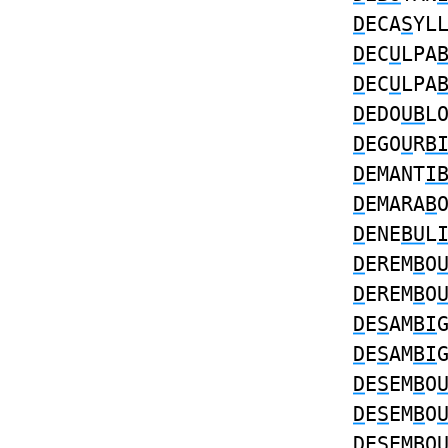
D
ECA
S
YL
D
EC
U
LPA
D
EC
U
LPA
D
EDO
UB
L
D
EGO
U
R
B
D
EMANT
I
D
EMARA
B
D
ENE
BU
L
D
EREM
B
O
D
EREM
B
O
D
E
S
AM
BI
D
E
S
AM
BI
D
E
S
EM
B
O
D
E
S
EM
B
O
D
E
S
EM
B
O