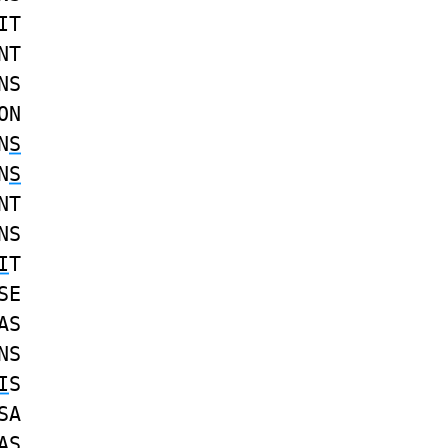
IT
NT
NS
ON
N
S
N
S
NT
NS
I
T
SE
AS
NS
I
S
SA
AS