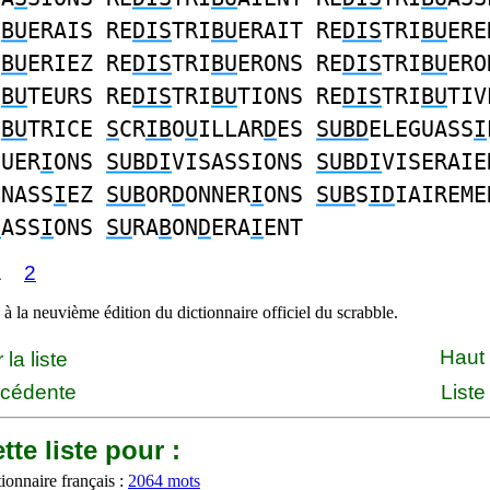
I
BU
ERAIS RE
DIS
TRI
BU
ERAIT RE
DIS
TRI
BU
ERE
I
BU
ERIEZ RE
DIS
TRI
BU
ERONS RE
DIS
TRI
BU
ERO
I
BU
TEURS RE
DIS
TRI
BU
TIONS RE
DIS
TRI
BU
TIV
I
BU
TRICE
S
CR
IB
O
U
ILLAR
D
ES
SUBD
ELEGUASS
I
GUER
I
ONS
SUBDI
VISASSIONS
SUBDI
VISERAIE
NNASS
I
EZ
SUB
OR
D
ONNER
I
ONS
SUB
S
ID
IAIREME
D
ASS
I
ONS
SU
RA
B
ON
D
ERA
I
ENT
1
2
à la neuvième édition du dictionnaire officiel du scrabble.
Haut
la liste
écédente
Liste
tte liste pour :
ionnaire français :
2064 mots