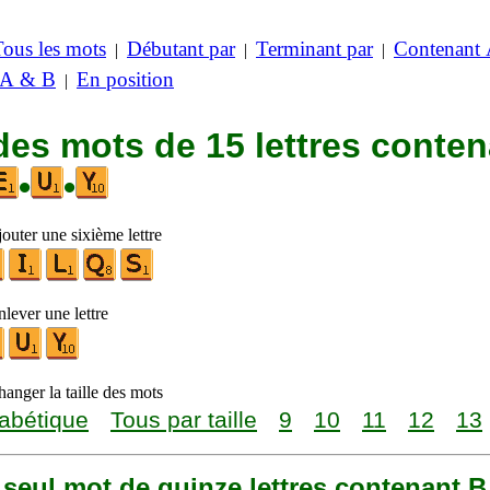
Tous les mots
Débutant par
Terminant par
Contenant
|
|
|
 A & B
En position
|
des mots de 15 lettres conte
•
•
outer une sixième lettre
lever une lettre
anger la taille des mots
abétique
Tous par taille
9
10
11
12
13
n seul mot de quinze lettres contenant B