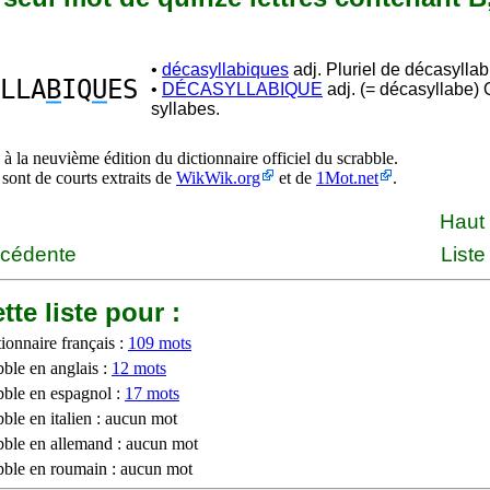
•
décasyllabiques
adj. Pluriel de décasyllab
LLA
B
IQ
U
ES
•
DÉCASYLLABIQUE
adj. (= décasyllabe) 
syllabes.
à la neuvième édition du dictionnaire officiel du scrabble.
 sont de courts extraits de
WikWik.org
et de
1Mot.net
.
Haut
écédente
Liste
tte liste pour :
ionnaire français :
109 mots
bble en anglais :
12 mots
bble en espagnol :
17 mots
ble en italien : aucun mot
bble en allemand : aucun mot
bble en roumain : aucun mot