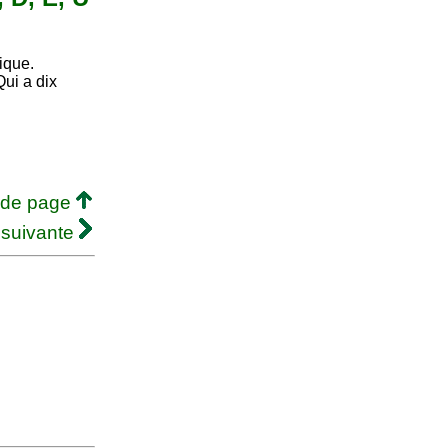
ique.
Qui a dix
 de page
 suivante