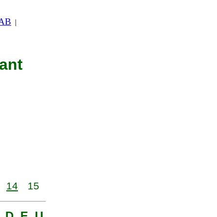
 AB
|
nant
14
15
, D, E, U