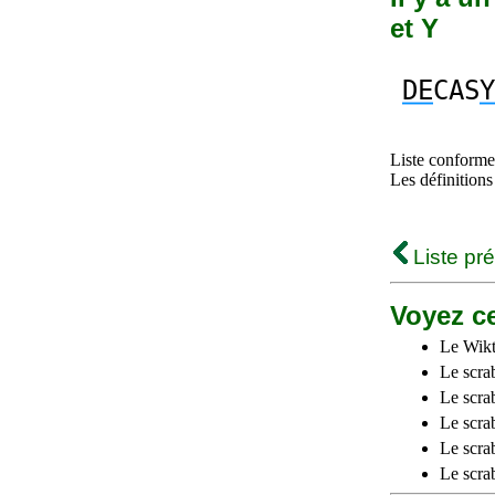
et Y
DE
CAS
Y
Liste conforme 
Les définitions
Liste pr
Voyez ce
Le Wikt
Le scra
Le scra
Le scrab
Le scra
Le scra