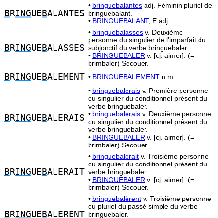
•
bringuebalantes
adj. Féminin pluriel de
B
R
ING
UE
B
ALANTES
bringuebalant.
•
BRINGUEBALANT,
E adj.
•
bringuebalasses
v. Deuxième
personne du singulier de l’imparfait du
B
R
ING
UE
B
ALASSES
subjonctif du verbe bringuebaler.
•
BRINGUEBALER
v. [cj. aimer]. (=
brimbaler) Secouer.
B
R
ING
UE
B
ALEMENT
•
BRINGUEBALEMENT
n.m.
•
bringuebalerais
v. Première personne
du singulier du conditionnel présent du
verbe bringuebaler.
•
bringuebalerais
v. Deuxième personne
B
R
ING
UE
B
ALERAIS
du singulier du conditionnel présent du
verbe bringuebaler.
•
BRINGUEBALER
v. [cj. aimer]. (=
brimbaler) Secouer.
•
bringuebalerait
v. Troisième personne
du singulier du conditionnel présent du
B
R
ING
UE
B
ALERAIT
verbe bringuebaler.
•
BRINGUEBALER
v. [cj. aimer]. (=
brimbaler) Secouer.
•
bringuebalèrent
v. Troisième personne
du pluriel du passé simple du verbe
B
R
ING
UE
B
ALERENT
bringuebaler.