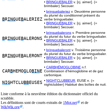
•
BRINGUEBALER
v. [cj. aimer]. (=
brimbaler) Secouer.
•
bringuebaleriez
v. Deuxième personne
du pluriel du conditionnel présent du
B
R
ING
UE
B
ALERIEZ
verbe bringuebaler.
•
BRINGUEBALER
v. [cj. aimer]. (=
brimbaler) Secouer.
•
bringuebalerons
v. Première personne
du pluriel du futur du verbe bringuebaler.
B
R
ING
UE
B
ALERONS
•
BRINGUEBALER
v. [cj. aimer]. (=
brimbaler) Secouer.
•
bringuebaleront
v. Troisième personne
du pluriel du futur du verbe bringuebaler.
B
R
ING
UE
B
ALERONT
•
BRINGUEBALER
v. [cj. aimer]. (=
brimbaler) Secouer.
•
CARBHÉMOGLOBINE
n.f.
CAR
B
HEMO
G
LO
BIN
E
Combinaison d’hémoglobine et de gaz
carbonique.
•
NIGHTCLUBBEUR,
EUSE n. (=
NIG
HTCLU
BB
EUSES
nightclubber) Habitué des boîtes de nuit.
Liste conforme à la neuvième édition du dictionnaire officiel du
scrabble.
Les définitions sont de courts extraits de
1Mot.net
et de
WikWik.org
.