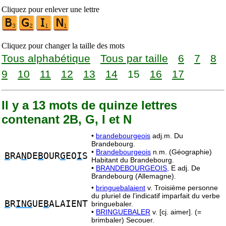
Cliquez pour enlever une lettre
Cliquez pour changer la taille des mots
Tous alphabétique
Tous par taille
6
7
8
9
10
11
12
13
14
15
16
17
Il y a 13 mots de quinze lettres
contenant 2B, G, I et N
•
brandebourgeois
adj.m. Du
Brandebourg.
•
Brandebourgeois
n.m. (Géographie)
B
RA
N
DE
B
OUR
G
EO
I
S
Habitant du Brandebourg.
•
BRANDEBOURGEOIS,
E adj. De
Brandebourg (Allemagne).
•
bringuebalaient
v. Troisième personne
du pluriel de l’indicatif imparfait du verbe
B
R
ING
UE
B
ALAIENT
bringuebaler.
•
BRINGUEBALER
v. [cj. aimer]. (=
brimbaler) Secouer.