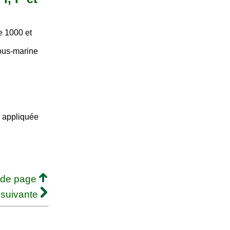
re 1000 et
sous-marine
e appliquée
 de page
 suivante