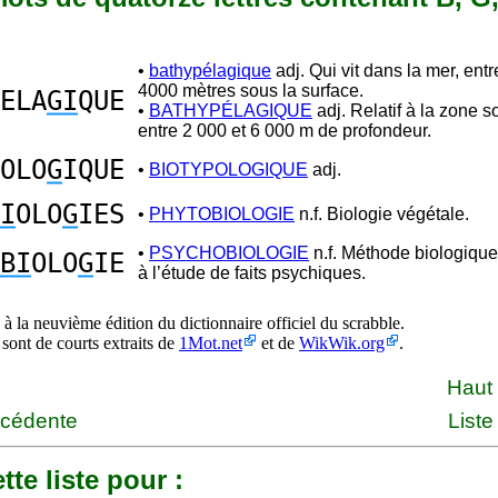
•
bathypélagique
adj. Qui vit dans la mer, ent
4000 mètres sous la surface.
ELA
GI
QUE
•
BATHYPÉLAGIQUE
adj. Relatif à la zone 
entre 2 000 et 6 000 m de profondeur.
OLO
G
IQUE
•
BIOTYPOLOGIQUE
adj.
I
OLO
G
IES
•
PHYTOBIOLOGIE
n.f. Biologie végétale.
•
PSYCHOBIOLOGIE
n.f. Méthode biologiqu
BI
OLO
G
IE
à l’étude de faits psychiques.
à la neuvième édition du dictionnaire officiel du scrabble.
 sont de courts extraits de
1Mot.net
et de
WikWik.org
.
Haut
écédente
Liste
tte liste pour :