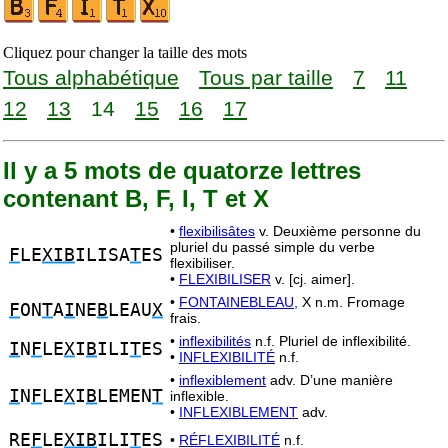
Cliquez pour changer la taille des mots
Tous alphabétique
Tous par taille
7
11
12
13
14
15
16
17
Il y a 5 mots de quatorze lettres
contenant B, F, I, T et X
•
flexibilisâtes
v. Deuxième personne du
pluriel du passé simple du verbe
F
LE
XIB
ILISA
T
ES
flexibiliser.
•
FLEXIBILISER
v. [cj. aimer].
•
FONTAINEBLEAU,
X n.m. Fromage
F
ON
T
A
I
NE
B
LEAU
X
frais.
•
inflexibilités
n.f. Pluriel de inflexibilité.
I
N
F
LE
X
I
B
ILI
T
ES
•
INFLEXIBILITÉ
n.f.
•
inflexiblement
adv. D’une manière
I
N
F
LE
X
I
B
LEMEN
T
inflexible.
•
INFLEXIBLEMENT
adv.
RE
F
LE
XIB
ILI
T
ES
•
RÉFLEXIBILITÉ
n.f.