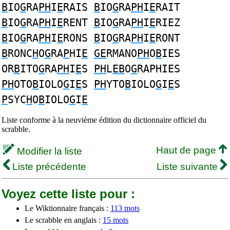
B
IO
G
RA
PH
I
E
RAIS
B
IO
G
RA
PH
I
E
RAIT
B
IO
G
RA
PH
I
E
RENT
B
IO
G
RA
PH
I
E
RIEZ
B
IO
G
RA
PH
I
E
RONS
B
IO
G
RA
PH
I
E
RONT
B
RONC
H
O
G
RA
P
HI
E
GE
RMANO
PH
O
B
IES
OR
B
ITO
G
RA
PH
I
E
S
PH
L
EB
O
G
RAPHIES
PH
OTO
B
IOLO
G
I
E
S
PH
YTO
B
IOLO
G
I
E
S
P
SYC
H
O
B
IOLO
G
I
E
Liste conforme à la neuvième édition du dictionnaire officiel du
scrabble.
Haut de page
Modifier la liste
Liste précédente
Liste suivante
Voyez cette liste pour :
Le Wiktionnaire français :
113 mots
Le scrabble en anglais :
15 mots