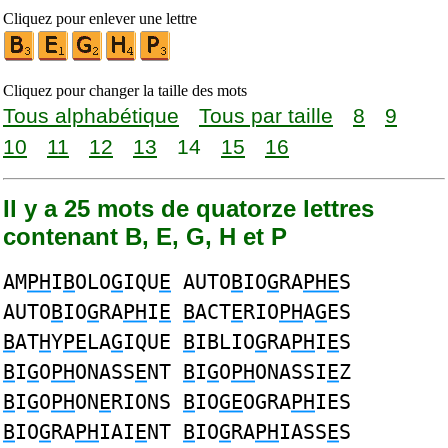
Cliquez pour enlever une lettre
Cliquez pour changer la taille des mots
Tous alphabétique
Tous par taille
8
9
10
11
12
13
14
15
16
Il y a 25 mots de quatorze lettres
contenant B, E, G, H et P
AM
PH
I
B
OLO
G
IQU
E
AUTO
B
IO
G
RA
PHE
S
AUTO
B
IO
G
RA
PH
I
E
B
ACT
E
RIO
PH
A
G
ES
B
AT
H
Y
PE
LA
G
IQUE
B
IBLIO
G
RA
PH
I
E
S
B
I
G
O
PH
ONASS
E
NT
B
I
G
O
PH
ONASSI
E
Z
B
I
G
O
PH
ON
E
RIONS
B
IO
GE
OGRA
PH
IES
B
IO
G
RA
PH
IAI
E
NT
B
IO
G
RA
PH
IASS
E
S