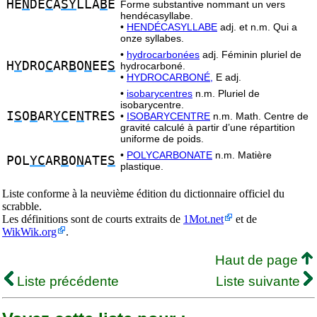
HE
N
DE
C
A
SY
LLA
B
E
Forme substantive nommant un vers
hendécasyllabe.
•
HENDÉCASYLLABE
adj. et n.m. Qui a
onze syllabes.
•
hydrocarbonées
adj. Féminin pluriel de
H
Y
DRO
C
AR
B
O
N
EE
S
hydrocarboné.
•
HYDROCARBONÉ,
E adj.
•
isobarycentres
n.m. Pluriel de
isobarycentre.
I
S
O
B
AR
YC
E
N
TRES
•
ISOBARYCENTRE
n.m. Math. Centre de
gravité calculé à partir d’une répartition
uniforme de poids.
•
POLYCARBONATE
n.m. Matière
POL
YC
AR
B
O
N
ATE
S
plastique.
Liste conforme à la neuvième édition du dictionnaire officiel du
scrabble.
Les définitions sont de courts extraits de
1Mot.net
et de
WikWik.org
.
Haut de page
Liste précédente
Liste suivante