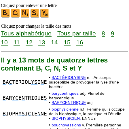
Cliquez pour enlever une lettre
Cliquez pour changer la taille des mots
Tous alphabétique
Tous par taille
8
9
10
11
12
13
14
15
16
Il y a 13 mots de quatorze lettres
contenant B, C, N, S et Y
•
BACTÉRIOLYSINE
n.f. Anticorps
B
A
C
TERIOL
YS
I
N
E
susceptible de provoquer la lyse d’une
bactérie.
•
barycentriques
adj. Pluriel de
B
AR
YC
E
N
TRIQUE
S
barycentrique.
•
BARYCENTRIQUE
adj.
•
biophysicienne
n.f. Femme qui s’occupe
B
IOPH
YS
I
C
IE
N
NE
de la biophysique, la pratique et l’étudie.
•
BIOPHYSICIEN,
ENNE n.
•
bouchoyassions
v. Première personne