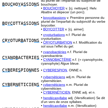
du pluriel de l’imparfait du subjonctif de
B
OU
C
HO
Y
A
S
SIO
N
S
bouchoyer.
•
BOUCHOYER
v. [cj. nettoyer]. Helv.
Abattre et dépecer (un porc).
•
boycottassions
v. Première personne du
pluriel de l’imparfait du subjonctif du verbe
B
O
YC
OTTA
S
SIO
N
S
boycotter.
•
BOYCOTTER
v. [cj. aimer].
•
cryoturbations
n.f. Pluriel de
cryoturbation.
C
R
Y
OTUR
B
ATIO
NS
•
CRYOTURBATION
n.f. Modification du
sol sous l’effet du gel.
•
cyanobactéries
n.f. Pluriel de
cyanobactérie.
CY
A
N
O
B
ACTERIE
S
•
CYANOBACTÉRIE
n.f. (= cyanophycée,
cyanophyte) Algue bleue.
CYB
ERE
S
PIO
N
NES
•
CYBERESPION,
ONNE n.
•
cybernéticiens
adj.m. Pluriel de
cybernéticien.
CYB
ER
N
ETICIEN
S
•
cybernéticiens
n.m. Pluriel de
cybernéticien.
•
CYBERNÉTICIEN,
ENNE adj. et n.
•
hendécasyllabe
adj. (Versification) Se dit
d’un vers de onze syllabes.
•
hendécasyllabe
n.m. (Versification)