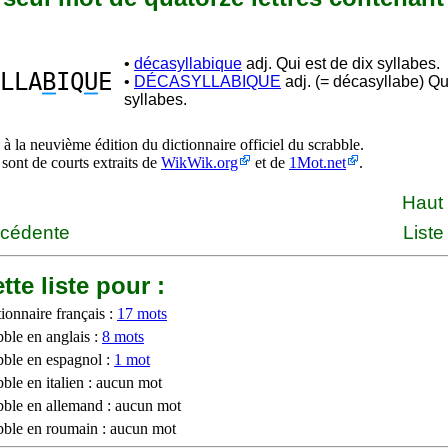
•
décasyllabique
adj. Qui est de dix syllabes.
LLA
B
IQ
U
E
•
DÉCASYLLABIQUE
adj. (= décasyllabe) Qu
syllabes.
à la neuvième édition du dictionnaire officiel du scrabble.
 sont de courts extraits de
WikWik.org
et de
1Mot.net
.
Haut
écédente
Liste
tte liste pour :
ionnaire français :
17 mots
bble en anglais :
8 mots
bble en espagnol :
1 mot
ble en italien : aucun mot
bble en allemand : aucun mot
bble en roumain : aucun mot