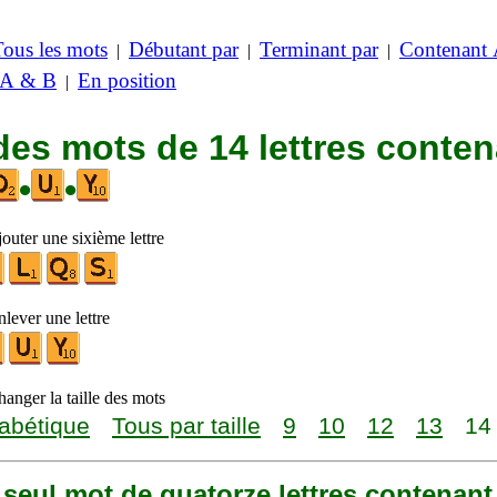
Tous les mots
Débutant par
Terminant par
Contenant
|
|
|
 A & B
En position
|
des mots de 14 lettres conte
•
•
outer une sixième lettre
lever une lettre
anger la taille des mots
abétique
Tous par taille
9
10
12
13
14
n seul mot de quatorze lettres contenant