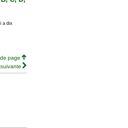
i a dix
 de page
 suivante