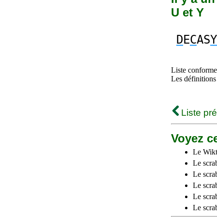
U et Y
D
E
C
AS
Y
Liste conforme 
Les définitions
Liste pr
Voyez ce
Le Wikt
Le scra
Le scra
Le scrab
Le scra
Le scra