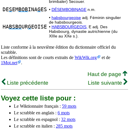
brimbaler) Secouer.
DE
S
EM
BOB
INA
G
ES
•
DÉSEMBOBINAGE
n.m.
•
habsbourgeoise
adj. Féminin singulier
de habsbourgeois.
HA
BSBO
UR
G
EOISE
•
HABSBOURGEOIS,
E adj. Des
Habsbourg, dynastie autrichienne (du
XIIIe au XXe s.).
Liste conforme à la neuvième édition du dictionnaire officiel du
scrabble.
Les définitions sont de courts extraits de
WikWik.org
et de
1Mot.net
.
Haut de page
Liste précédente
Liste suivante
Voyez cette liste pour :
Le Wiktionnaire français :
59 mots
Le scrabble en anglais :
6 mots
Le scrabble en espagnol :
32 mots
Le scrabble en italien :
285 mots