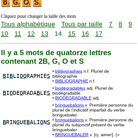
Cliquez pour changer la taille des mots
Tous alphabétique
Tous par taille
7
8
9
10
11
12
13
14
15
16
17
Il y a 5 mots de quatorze lettres
contenant 2B, G, O et S
•
bibliographies
n.f. Pluriel de
B
I
B
LI
OG
RAPHIE
S
bibliographie.
•
BIBLIOGRAPHIE
n.f.
•
biodégradables
adj. Pluriel de
B
I
O
DE
G
RADA
B
LE
S
biodégradable.
•
BIODÉGRADABLE
adj.
•
bringuebalions
v. Première personne du
pluriel de l’indicatif imparfait du verbe
bringuebaler.
•
bringuebalions
v. Première personne du
B
RIN
G
UE
B
ALI
O
N
S
pluriel du subjonctif présent du verbe
bringuebaler.
•
BRINGUEBALER
v. [cj. aimer]. (=