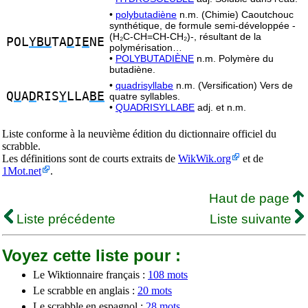
•
polybutadiène
n.m. (Chimie) Caoutchouc
synthétique, de formule semi-développée -
(H₂C-CH=CH-CH₂)-, résultant de la
POL
YBU
TA
D
I
E
NE
polymérisation…
•
POLYBUTADIÈNE
n.m. Polymère du
butadiène.
•
quadrisyllabe
n.m. (Versification) Vers de
Q
U
A
D
RIS
Y
LLA
BE
quatre syllables.
•
QUADRISYLLABE
adj. et n.m.
Liste conforme à la neuvième édition du dictionnaire officiel du
scrabble.
Les définitions sont de courts extraits de
WikWik.org
et de
1Mot.net
.
Haut de page
Liste précédente
Liste suivante
Voyez cette liste pour :
Le Wiktionnaire français :
108 mots
Le scrabble en anglais :
20 mots
Le scrabble en espagnol :
28 mots