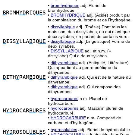
•
bromhydriques
adj. Pluriel de
bromhydrique.
B
ROMH
YD
RIQ
UE
S
•
BROMHYDRIQUE
adj. (Acide) produit par
la combinaison du brome et de l’hydrogène.
•
dissyllabique
adj. (Poésie) Dont tous les
mots sont des dissyllabes, ou qui n’ont que
deux syllabes, en parlant de certains vers.
D
ISS
Y
LLA
B
IQ
UE
•
dissyllabique
adj. (Linguistique) Formé de
deux syllabes.
•
DISSYLLABIQUE
adj. et n.m. (=
dissyllabe) Qui a deux syllabes.
•
dithyrambique
adj. (Antiquité, Littérature)
Qui appartient au genre poétique du
dithyrambe.
D
ITH
Y
RAM
B
IQ
UE
•
dithyrambique
adj. Qui est de la nature du
dithyrambe.
•
dithyrambique
adj. Qui compose des
dithyrambes.
•
hydrocarbures
n.m. Pluriel de
hydrocarbure.
•
hydrocarburés
adj. Masculin pluriel de
H
YD
ROCAR
BU
R
E
S
hydrocarburé.
•
HYDROCARBURE
n.m. Composé de
carbone et d’hydrogène.
•
hydrosolubles
adj. Pluriel de hydrosoluble.
H
YD
ROSOL
UB
L
E
S
•
HYDROSOLUBLE
adj. Soluble dans l’eau.