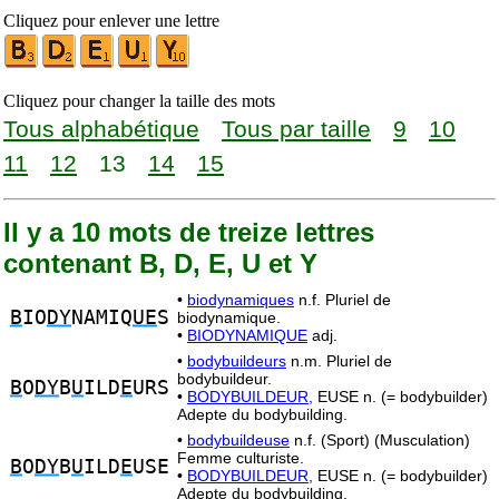
Cliquez pour enlever une lettre
Cliquez pour changer la taille des mots
Tous alphabétique
Tous par taille
9
10
11
12
13
14
15
Il y a 10 mots de treize lettres
contenant B, D, E, U et Y
•
biodynamiques
n.f. Pluriel de
B
IO
DY
NAMIQ
UE
S
biodynamique.
•
BIODYNAMIQUE
adj.
•
bodybuildeurs
n.m. Pluriel de
bodybuildeur.
B
O
DY
B
U
ILD
E
URS
•
BODYBUILDEUR,
EUSE n. (= bodybuilder)
Adepte du bodybuilding.
•
bodybuildeuse
n.f. (Sport) (Musculation)
Femme culturiste.
B
O
DY
B
U
ILD
E
USE
•
BODYBUILDEUR,
EUSE n. (= bodybuilder)
Adepte du bodybuilding.