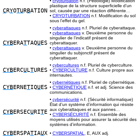
•
cryoturbation
n.f. (Pédologie) Modification
plastique de la structure superficielle d’un
C
R
Y
O
TU
R
B
ATION
sol, causée par une réaction différente…
•
CRYOTURBATION
n.f. Modification du sol
sous l’effet du gel.
•
cyberattaques
n.f. Pluriel de cyberattaque.
•
cyberattaques
v. Deuxième personne du
singulier de l’indicatif présent de
CYB
ERA
T
TAQ
U
ES
cyberattaquer.
•
cyberattaques
v. Deuxième personne du
singulier du subjonctif présent de
cyberattaquer.
•
cybercultures
n.f. Pluriel de cyberculture.
CYB
ERC
U
L
T
URES
•
CYBERCULTURE
n.f. Culture propre aux
internautes.
•
cybernétiques
n.f. Pluriel de cybernétique.
CYB
ERNE
T
IQ
U
ES
•
CYBERNÉTIQUE
n.f. et adj. Science des
communications.
•
cybersécurité
n.f. (Sécurité informatique)
État d’un système d’information qui résiste
aux cyberattaques et aux pannes…
CYB
ERSEC
U
RI
T
E
•
CYBERSÉCURITÉ
n.f. Ensemble des
moyens utilisés pour assurer la sécurité des
systèmes d’information.
CYB
ERSPA
T
IA
U
X
•
CYBERSPATIAL,
E, AUX adj.