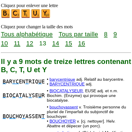
Cliquez pour enlever une lettre
Cliquez pour changer la taille des mots
Tous alphabétique
Tous par taille
8
9
10
11
12
13
14
15
16
Il y a 9 mots de treize lettres contenant
B, C, T, U et Y
•
barycentrique
adj. Relatif au barycentre.
B
AR
YC
EN
T
RIQ
U
E
•
BARYCENTRIQUE
adj.
•
BIOCATALYSEUR,
EUSE adj. et n.m.
B
IO
C
A
T
AL
Y
SE
U
R
Biochim. (Enzyme) qui provoque une
biocatalyse.
•
bouchoyassent
v. Troisième personne du
pluriel de l’imparfait du subjonctif de
B
O
UC
HO
Y
ASSEN
T
bouchoyer.
•
BOUCHOYER
v. [cj. nettoyer]. Helv.
Abattre et dépecer (un porc).