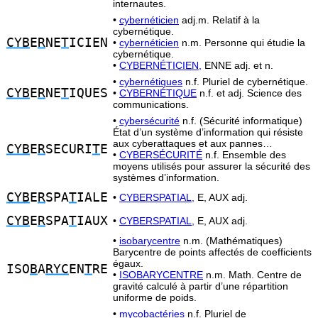
internautes.
•
cybernéticien
adj.m. Relatif à la
cybernétique.
CYB
E
R
NE
T
ICIEN
•
cybernéticien
n.m. Personne qui étudie la
cybernétique.
•
CYBERNÉTICIEN,
ENNE adj. et n.
•
cybernétiques
n.f. Pluriel de cybernétique.
CYB
E
R
NE
T
IQUES
•
CYBERNÉTIQUE
n.f. et adj. Science des
communications.
•
cybersécurité
n.f. (Sécurité informatique)
État d’un système d’information qui résiste
aux cyberattaques et aux pannes…
CYB
E
R
SECURI
T
E
•
CYBERSÉCURITÉ
n.f. Ensemble des
moyens utilisés pour assurer la sécurité des
systèmes d’information.
CYB
E
R
SPA
T
IALE
•
CYBERSPATIAL,
E, AUX adj.
CYB
E
R
SPA
T
IAUX
•
CYBERSPATIAL,
E, AUX adj.
•
isobarycentre
n.m. (Mathématiques)
Barycentre de points affectés de coefficients
égaux.
ISO
B
A
RYC
EN
T
RE
•
ISOBARYCENTRE
n.m. Math. Centre de
gravité calculé à partir d’une répartition
uniforme de poids.
•
mycobactéries
n.f. Pluriel de