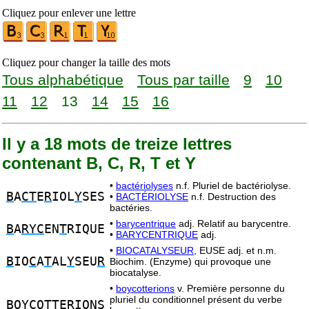
Cliquez pour enlever une lettre
Cliquez pour changer la taille des mots
Tous alphabétique
Tous par taille
9
10
11
12
13
14
15
16
Il y a 18 mots de treize lettres
contenant B, C, R, T et Y
•
bactériolyses
n.f. Pluriel de bactériolyse.
B
A
CT
E
R
IOL
Y
SES
•
BACTÉRIOLYSE
n.f. Destruction des
bactéries.
•
barycentrique
adj. Relatif au barycentre.
B
A
RYC
EN
T
RIQUE
•
BARYCENTRIQUE
adj.
•
BIOCATALYSEUR,
EUSE adj. et n.m.
B
IO
C
A
T
AL
Y
SEU
R
Biochim. (Enzyme) qui provoque une
biocatalyse.
•
boycotterions
v. Première personne du
pluriel du conditionnel présent du verbe
B
O
YC
O
T
TE
R
IONS