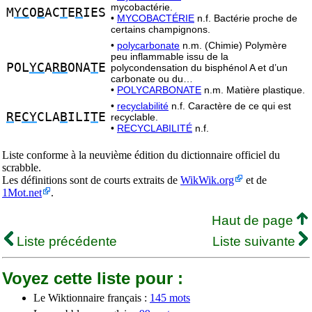
mycobactérie.
M
YC
O
B
AC
T
E
R
IES
•
MYCOBACTÉRIE
n.f. Bactérie proche de
certains champignons.
•
polycarbonate
n.m. (Chimie) Polymère
peu inflammable issu de la
POL
YC
A
RB
ONA
T
E
polycondensation du bisphénol A et d’un
carbonate ou du…
•
POLYCARBONATE
n.m. Matière plastique.
•
recyclabilité
n.f. Caractère de ce qui est
R
E
CY
CLA
B
ILI
T
E
recyclable.
•
RECYCLABILITÉ
n.f.
Liste conforme à la neuvième édition du dictionnaire officiel du
scrabble.
Les définitions sont de courts extraits de
WikWik.org
et de
1Mot.net
.
Haut de page
Liste précédente
Liste suivante
Voyez cette liste pour :
Le Wiktionnaire français :
145 mots