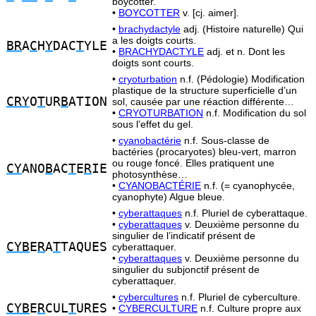
boycotter.
•
BOYCOTTER
v. [cj. aimer].
•
brachydactyle
adj. (Histoire naturelle) Qui
a les doigts courts.
BR
A
C
H
Y
DAC
T
YLE
•
BRACHYDACTYLE
adj. et n. Dont les
doigts sont courts.
•
cryoturbation
n.f. (Pédologie) Modification
plastique de la structure superficielle d’un
CRY
O
T
UR
B
ATION
sol, causée par une réaction différente…
•
CRYOTURBATION
n.f. Modification du sol
sous l’effet du gel.
•
cyanobactérie
n.f. Sous-classe de
bactéries (procaryotes) bleu-vert, marron
ou rouge foncé. Elles pratiquent une
CY
ANO
B
AC
T
E
R
IE
photosynthèse…
•
CYANOBACTÉRIE
n.f. (= cyanophycée,
cyanophyte) Algue bleue.
•
cyberattaques
n.f. Pluriel de cyberattaque.
•
cyberattaques
v. Deuxième personne du
singulier de l’indicatif présent de
CYB
E
R
A
T
TAQUES
cyberattaquer.
•
cyberattaques
v. Deuxième personne du
singulier du subjonctif présent de
cyberattaquer.
•
cybercultures
n.f. Pluriel de cyberculture.
CYB
E
R
CUL
T
URES
•
CYBERCULTURE
n.f. Culture propre aux