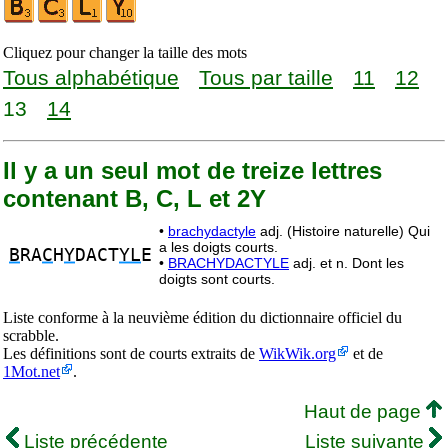
Cliquez pour changer la taille des mots
Tous alphabétique
Tous par taille
11
12
13
14
Il y a un seul mot de treize lettres
contenant B, C, L et 2Y
•
brachydactyle
adj. (Histoire naturelle) Qui
a les doigts courts.
B
RA
C
H
Y
DACT
YL
E
•
BRACHYDACTYLE
adj. et n. Dont les
doigts sont courts.
Liste conforme à la neuvième édition du dictionnaire officiel du
scrabble.
Les définitions sont de courts extraits de
WikWik.org
et de
1Mot.net
.
Haut de page
Liste précédente
Liste suivante