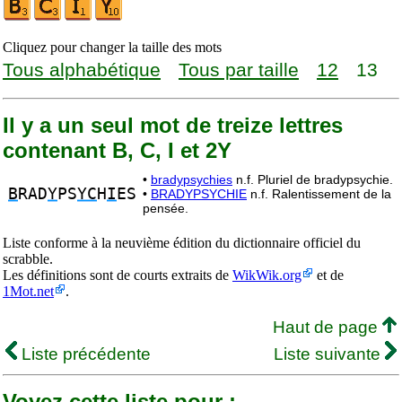
Cliquez pour changer la taille des mots
Tous alphabétique
Tous par taille
12
13
Il y a un seul mot de treize lettres
contenant B, C, I et 2Y
•
bradypsychies
n.f. Pluriel de bradypsychie.
B
RAD
Y
PS
YC
H
I
ES
•
BRADYPSYCHIE
n.f. Ralentissement de la
pensée.
Liste conforme à la neuvième édition du dictionnaire officiel du
scrabble.
Les définitions sont de courts extraits de
WikWik.org
et de
1Mot.net
.
Haut de page
Liste précédente
Liste suivante
Voyez cette liste pour :