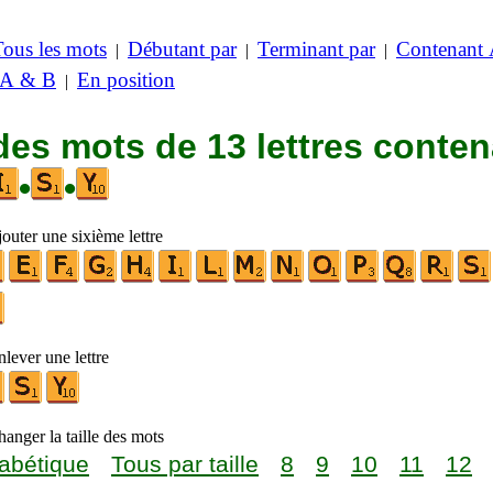
Tous les mots
Débutant par
Terminant par
Contenant
|
|
|
 A & B
En position
|
des mots de 13 lettres conte
•
•
outer une sixième lettre
lever une lettre
anger la taille des mots
abétique
Tous par taille
8
9
10
11
12