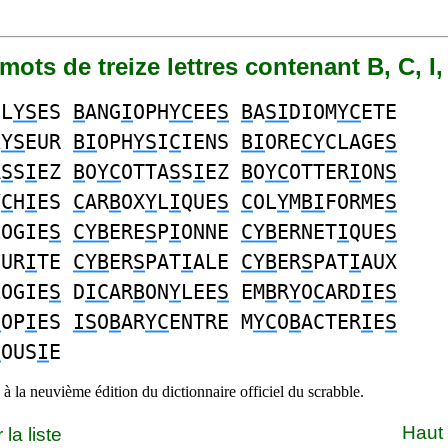
 mots de treize lettres contenant B, C, I,
OL
YS
ES
B
ANG
I
OPH
YC
EE
S
B
A
SI
DIOM
YC
ETE
L
YS
EUR
BI
OPH
YS
I
C
IENS
BI
ORE
CY
CLAGE
S
A
S
S
I
EZ
B
O
YC
OTTA
S
S
I
EZ
B
O
YC
OTTER
I
ON
S
Y
C
H
I
ES
C
AR
B
OX
Y
L
I
QUE
S
C
OL
Y
M
BI
FORME
S
LOGIE
S
CYB
ERE
S
P
I
ONNE
CYB
ERNET
I
QUE
S
CUR
I
TE
CYB
ER
S
PAT
I
ALE
CYB
ER
S
PAT
I
AUX
LOGIE
S
D
IC
AR
B
ON
Y
LEE
S
EM
B
R
Y
O
C
ARD
I
E
S
C
OP
I
ES
IS
O
B
AR
YC
ENTRE M
YC
O
B
ACTER
I
E
S
C
OUS
I
E
à la neuvième édition du dictionnaire officiel du scrabble.
Haut
la liste