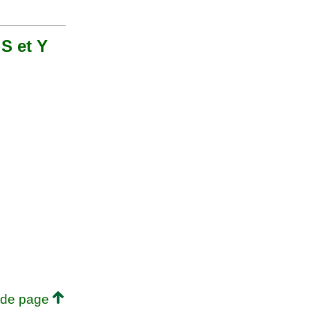
 S et Y
 de page