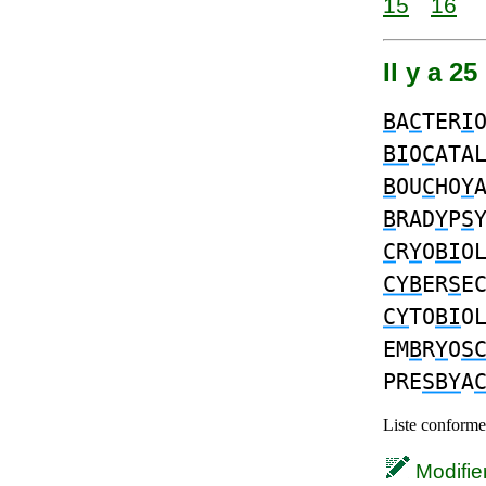
15
16
Il y a 25
B
A
C
TER
I
BI
O
C
ATA
B
OU
C
HO
Y
B
RAD
Y
P
S
C
R
Y
O
BI
O
CYB
ER
S
E
CY
TO
BI
O
EM
B
R
Y
O
S
PRE
SBY
A
Liste conforme 
Modifier 