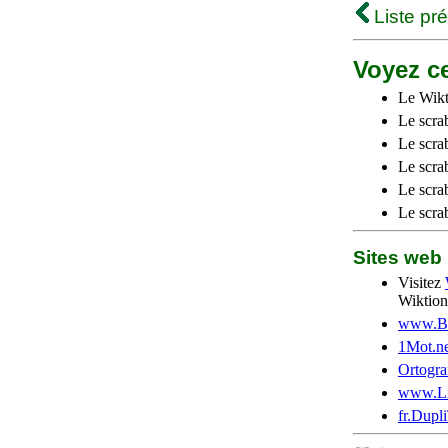
Liste pr
Voyez ce
Le Wikt
Le scra
Le scra
Le scrab
Le scra
Le scra
Sites we
Visitez
Wiktion
www.Be
1Mot.ne
Ortogra
www.Li
fr.Dupl