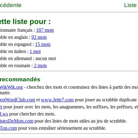
écédente
Liste
tte liste pour :
ionnaire français :
187 mots
bble en anglais :
92 mots
bble en espagnol :
15 mots
ble en italien :
1 mot
bble en allemand : aucun mot
bble en roumain :
2 mots
b recommandés
WikWik.org
- cherchez des mots et construisez des listes à partir des mo
naire.
stWordClub.com
et
www.Jette7.com
pour jouer au scrabble duplicate 
t
pour jouer avec les mots, les anagrammes, les suffixes, les préfixes, et
f.ws
pour chercher des mots.
stesDeMots.com
pour des listes de mots utiles au jeu de scrabble.
iTop.com
pour vous entraîner sérieusement au scrabble.