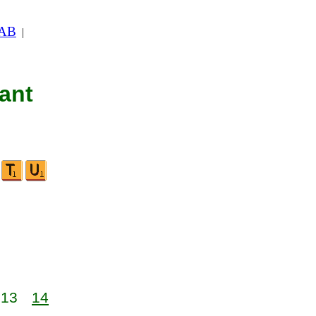
 AB
|
nant
13
14