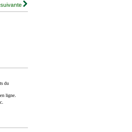
 suivante
ts du
en ligne.
c.