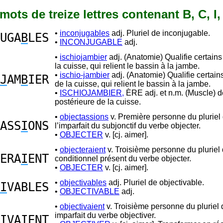
 mots de treize lettres contenant B, C, I,
•
inconjugables
adj. Pluriel de inconjugable.
UGA
B
LES
•
INCONJUGABLE
adj.
•
ischiojambier
adj. (Anatomie) Qualifie certain
la cuisse, qui relient le bassin à la jambe.
•
ischio-jambier
adj. (Anatomie) Qualifie certai
J
AM
B
IER
de la cuisse, qui relient le bassin à la jambe.
•
ISCHIOJAMBIER,
ÈRE adj. et n.m. (Muscle) de
postérieure de la cuisse.
•
objectassions
v. Première personne du pluriel
ASS
I
ONS
l’imparfait du subjonctif du verbe objecter.
•
OBJECTER
v. [cj. aimer].
•
objecteraient
v. Troisième personne du pluriel
ERA
I
ENT
conditionnel présent du verbe objecter.
•
OBJECTER
v. [cj. aimer].
•
objectivables
adj. Pluriel de objectivable.
I
VABLES
•
OBJECTIVABLE
adj.
•
objectivaient
v. Troisième personne du pluriel de
imparfait du verbe objectiver.
I
VAIENT