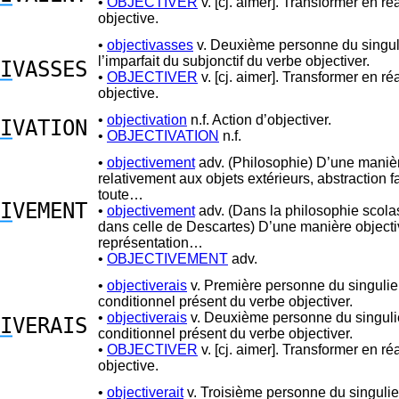
•
OBJECTIVER
v. [cj. aimer]. Transformer en réa
objective.
•
objectivasses
v. Deuxième personne du singul
l’imparfait du subjonctif du verbe objectiver.
I
VASSES
•
OBJECTIVER
v. [cj. aimer]. Transformer en réa
objective.
•
objectivation
n.f. Action d’objectiver.
I
VATION
•
OBJECTIVATION
n.f.
•
objectivement
adv. (Philosophie) D’une manièr
relativement aux objets extérieurs, abstraction f
toute…
I
VEMENT
•
objectivement
adv. (Dans la philosophie scolas
dans celle de Descartes) D’une manière objecti
représentation…
•
OBJECTIVEMENT
adv.
•
objectiverais
v. Première personne du singulie
conditionnel présent du verbe objectiver.
•
objectiverais
v. Deuxième personne du singuli
I
VERAIS
conditionnel présent du verbe objectiver.
•
OBJECTIVER
v. [cj. aimer]. Transformer en réa
objective.
•
objectiverait
v. Troisième personne du singulie