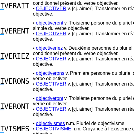
conditionnel présent du verbe objectiver.
I
VERAIT
•
OBJECTIVER
v. [cj. aimer]. Transformer en réa
objective.
•
objectivèrent
v. Troisième personne du pluriel
simple du verbe objectiver.
I
VERENT
•
OBJECTIVER
v. [cj. aimer]. Transformer en réa
objective.
•
objectiveriez
v. Deuxième personne du pluriel
conditionnel présent du verbe objectiver.
I
VERIEZ
•
OBJECTIVER
v. [cj. aimer]. Transformer en réa
objective.
•
objectiverons
v. Première personne du pluriel 
verbe objectiver.
I
VERONS
•
OBJECTIVER
v. [cj. aimer]. Transformer en réa
objective.
•
objectiveront
v. Troisième personne du pluriel 
verbe objectiver.
I
VERONT
•
OBJECTIVER
v. [cj. aimer]. Transformer en réa
objective.
•
objectivismes
n.m. Pluriel de objectivisme.
I
VISMES
•
OBJECTIVISME
n.m. Croyance à l’existence d