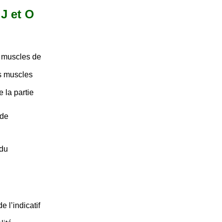
 J et O
s muscles de
ns muscles
 la partie
 de
 du
 l’indicatif