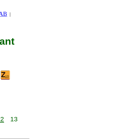
 AB
|
nant
12
13