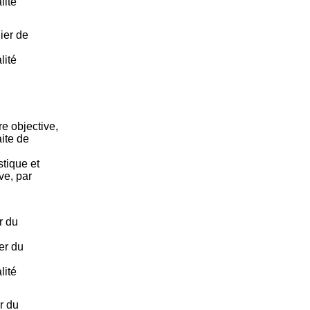
lité
ier de
lité
e objective,
aite de
tique et
ve, par
r du
er du
lité
r du