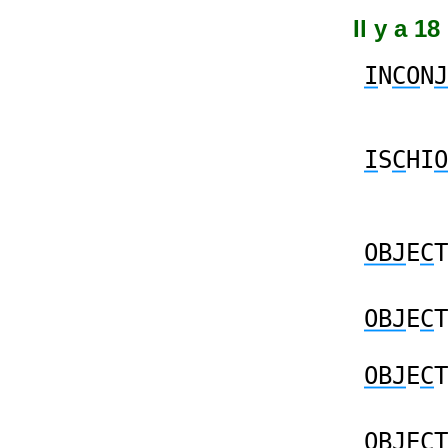
Il y a 18
I
N
CO
N
J
I
S
C
HI
O
OBJ
E
C
T
OBJ
E
C
T
OBJ
E
C
T
OBJ
E
C
T