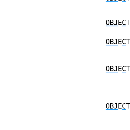
OBJ
E
C
T
OBJ
E
C
T
OBJ
E
C
T
OBJ
E
C
T