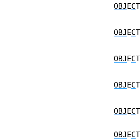
OBJ
E
C
T
OBJ
E
C
T
OBJ
E
C
T
OBJ
E
C
T
OBJ
E
C
T
OBJ
E
C
T