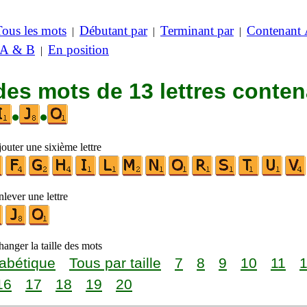
Tous les mots
Débutant par
Terminant par
Contenant
|
|
|
 A & B
En position
|
des mots de 13 lettres conte
•
•
outer une sixième lettre
lever une lettre
anger la taille des mots
abétique
Tous par taille
7
8
9
10
11
16
17
18
19
20