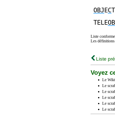
OBJ
E
C
T
TELE
OB
Liste conforme 
Les définitions
Liste pr
Voyez ce
Le Wikt
Le scra
Le scra
Le scrab
Le scra
Le scra