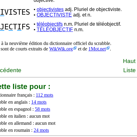
objective.
•
objectivistes
adj. Pluriel de objectiviste.
I
VISTES
•
OBJECTIVISTE
adj. et n.
•
téléobjectifs
n.m. Pluriel de téléobjectif.
J
E
C
T
I
FS
•
TÉLÉOBJECTIF
n.m.
à la neuvième édition du dictionnaire officiel du scrabble.
 sont de courts extraits de
WikWik.org
et de
1Mot.net
.
Haut
écédente
Liste
tte liste pour :
ionnaire français :
112 mots
bble en anglais :
14 mots
bble en espagnol :
58 mots
ble en italien : aucun mot
bble en allemand : aucun mot
bble en roumain :
24 mots