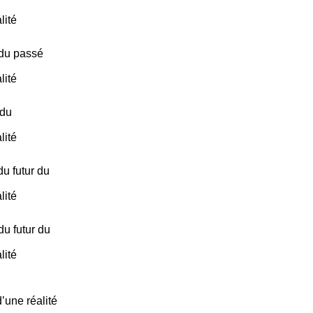
lité
 du passé
lité
 du
lité
du futur du
lité
du futur du
lité
’une réalité