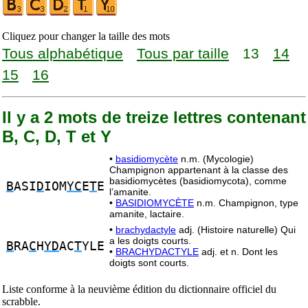
Cliquez pour changer la taille des mots
Tous alphabétique
Tous par taille
13
14
15
16
Il y a 2 mots de treize lettres contenant
B, C, D, T et Y
•
basidiomycète
n.m. (Mycologie)
Champignon appartenant à la classe des
basidiomycètes (basidiomycota), comme
B
ASI
D
IOM
YC
E
T
E
l’amanite.
•
BASIDIOMYCÈTE
n.m. Champignon, type
amanite, lactaire.
•
brachydactyle
adj. (Histoire naturelle) Qui
a les doigts courts.
B
RA
C
H
YD
AC
T
YLE
•
BRACHYDACTYLE
adj. et n. Dont les
doigts sont courts.
Liste conforme à la neuvième édition du dictionnaire officiel du
scrabble.