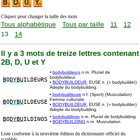
Cliquez pour changer la taille des mots
Tous alphabétique
Tous par taille
11
12
13
14
Il y a 3 mots de treize lettres contenant
2B, D, U et Y
•
bodybuildeurs
n.m. Pluriel de
bodybuildeur.
B
O
DYBU
ILDEURS
•
BODYBUILDEUR,
EUSE n. (= bodybuilder)
Adepte du bodybuilding.
•
bodybuildeuse
n.f. (Sport) (Musculation)
Femme culturiste.
B
O
DYBU
ILDEUSE
•
BODYBUILDEUR,
EUSE n. (= bodybuilder)
Adepte du bodybuilding.
•
bodybuildings
n.m. Pluriel de bodybuilding.
B
O
DYBU
ILDINGS
•
BODYBUILDING
n.m. Musculation.
Liste conforme à la neuvième édition du dictionnaire officiel du
scrabble.