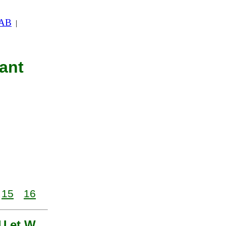
 AB
|
nant
15
16
 U et W