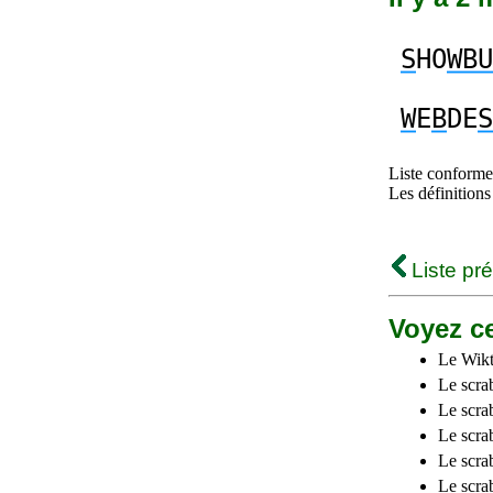
S
HO
WBU
W
E
B
DE
S
Liste conforme 
Les définitions
Liste pr
Voyez ce
Le Wikt
Le scra
Le scra
Le scrab
Le scra
Le scra