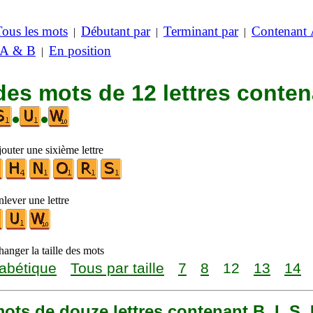
Tous les mots
Débutant par
Terminant par
Contenant
|
|
|
 A & B
En position
|
des mots de 12 lettres conte
•
•
outer une sixième lettre
lever une lettre
anger la taille des mots
abétique
Tous par taille
7
8
12
13
14
 mots de douze lettres contenant B, I, S,