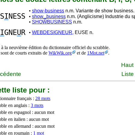
•
show-business
n.m. Variante de show business.
S
I
NESS
•
show␣business
n.m. (Anglicisme) Industrie du s
•
SHOWBUSINESS
n.m.
I
GNE
U
R
•
WEBDESIGNEUR,
EUSE n.
à la neuvième édition du dictionnaire officiel du scrabble.
 sont de courts extraits de
WikWik.org
et de
1Mot.net
.
Haut
écédente
Liste
tte liste pour :
ionnaire français :
28 mots
bble en anglais :
3 mots
bble en espagnol : aucun mot
ble en italien : aucun mot
bble en allemand : aucun mot
bble en roumain :
1 mot