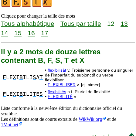
Cliquez pour changer la taille des mots
Tous alphabétique
Tous par taille
12
13
14
15
16
17
Il y a 2 mots de douze lettres
contenant B, F, S, T et X
•
flexibilisât
v. Troisième personne du singulier
de l’imparfait du subjonctif du verbe
F
LE
X
I
B
ILI
S
A
T
flexibiliser.
•
FLEXIBILISER
v. [cj. aimer].
•
flexibilités
n.f. Pluriel de flexibilité.
F
LE
X
I
B
ILI
T
E
S
•
FLEXIBILITÉ
n.f.
Liste conforme à la neuvième édition du dictionnaire officiel du
scrabble.
Les définitions sont de courts extraits de
WikWik.org
et de
1Mot.net
.