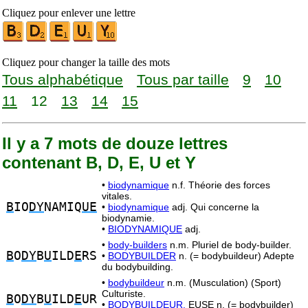
Cliquez pour enlever une lettre
Cliquez pour changer la taille des mots
Tous alphabétique
Tous par taille
9
10
11
12
13
14
15
Il y a 7 mots de douze lettres
contenant B, D, E, U et Y
•
biodynamique
n.f. Théorie des forces
vitales.
B
IO
DY
NAMIQ
UE
•
biodynamique
adj. Qui concerne la
biodynamie.
•
BIODYNAMIQUE
adj.
•
body-builders
n.m. Pluriel de body-builder.
B
O
DY
B
U
ILD
E
RS
•
BODYBUILDER
n. (= bodybuildeur) Adepte
du bodybuilding.
•
bodybuildeur
n.m. (Musculation) (Sport)
Culturiste.
B
O
DY
B
U
ILD
E
UR
•
BODYBUILDEUR,
EUSE n. (= bodybuilder)