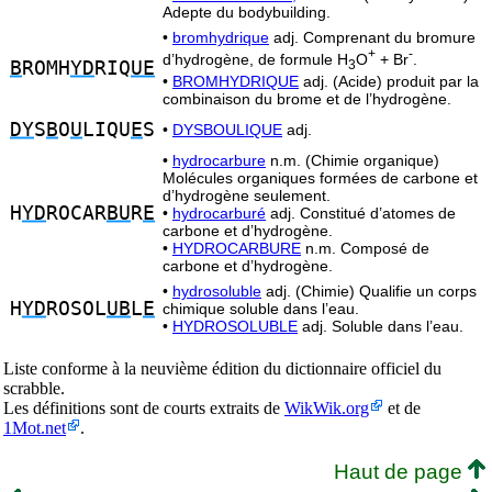
Adepte du bodybuilding.
•
bromhydrique
adj. Comprenant du bromure
+
-
d’hydrogène, de formule H
O
+ Br
.
3
B
ROMH
YD
RIQ
UE
•
BROMHYDRIQUE
adj. (Acide) produit par la
combinaison du brome et de l’hydrogène.
DY
S
B
O
U
LIQU
E
S
•
DYSBOULIQUE
adj.
•
hydrocarbure
n.m. (Chimie organique)
Molécules organiques formées de carbone et
d’hydrogène seulement.
H
YD
ROCAR
BU
R
E
•
hydrocarburé
adj. Constitué d’atomes de
carbone et d’hydrogène.
•
HYDROCARBURE
n.m. Composé de
carbone et d’hydrogène.
•
hydrosoluble
adj. (Chimie) Qualifie un corps
H
YD
ROSOL
UB
L
E
chimique soluble dans l’eau.
•
HYDROSOLUBLE
adj. Soluble dans l’eau.
Liste conforme à la neuvième édition du dictionnaire officiel du
scrabble.
Les définitions sont de courts extraits de
WikWik.org
et de
1Mot.net
.
Haut de page