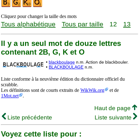
Cliquez pour changer la taille des mots
Tous alphabétique
Tous par taille
12
13
Il y a un seul mot de douze lettres
contenant 2B, G, K et O
•
blackboulage
n.m. Action de blackbouler.
B
LAC
KBO
ULA
G
E
•
BLACKBOULAGE
n.m.
Liste conforme à la neuvième édition du dictionnaire officiel du
scrabble.
Les définitions sont de courts extraits de
WikWik.org
et de
1Mot.net
.
Haut de page
Liste précédente
Liste suivante
Voyez cette liste pour :