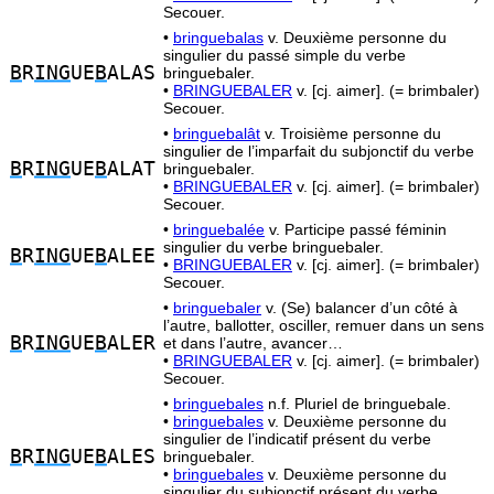
Secouer.
•
bringuebalas
v. Deuxième personne du
singulier du passé simple du verbe
B
R
ING
UE
B
ALAS
bringuebaler.
•
BRINGUEBALER
v. [cj. aimer]. (= brimbaler)
Secouer.
•
bringuebalât
v. Troisième personne du
singulier de l’imparfait du subjonctif du verbe
B
R
ING
UE
B
ALAT
bringuebaler.
•
BRINGUEBALER
v. [cj. aimer]. (= brimbaler)
Secouer.
•
bringuebalée
v. Participe passé féminin
singulier du verbe bringuebaler.
B
R
ING
UE
B
ALEE
•
BRINGUEBALER
v. [cj. aimer]. (= brimbaler)
Secouer.
•
bringuebaler
v. (Se) balancer d’un côté à
l’autre, ballotter, osciller, remuer dans un sens
B
R
ING
UE
B
ALER
et dans l’autre, avancer…
•
BRINGUEBALER
v. [cj. aimer]. (= brimbaler)
Secouer.
•
bringuebales
n.f. Pluriel de bringuebale.
•
bringuebales
v. Deuxième personne du
singulier de l’indicatif présent du verbe
B
R
ING
UE
B
ALES
bringuebaler.
•
bringuebales
v. Deuxième personne du
singulier du subjonctif présent du verbe