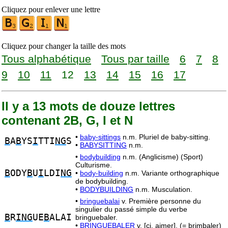
Cliquez pour enlever une lettre
Cliquez pour changer la taille des mots
Tous alphabétique
Tous par taille
6
7
8
9
10
11
12
13
14
15
16
17
Il y a 13 mots de douze lettres
contenant 2B, G, I et N
•
baby-sittings
n.m. Pluriel de baby-sitting.
B
A
B
YS
I
TTI
NG
S
•
BABYSITTING
n.m.
•
bodybuilding
n.m. (Anglicisme) (Sport)
Culturisme.
B
ODY
B
U
I
LDI
NG
•
body-building
n.m. Variante orthographique
de bodybuilding.
•
BODYBUILDING
n.m. Musculation.
•
bringuebalai
v. Première personne du
singulier du passé simple du verbe
B
R
ING
UE
B
ALAI
bringuebaler.
•
BRINGUEBALER
v. [cj. aimer]. (= brimbaler)