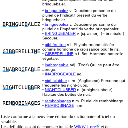
bringuebaler.
•
bringuebalez
v. Deuxième personne du
pluriel de l’indicatif présent du verbe
bringuebaler.
B
R
ING
UE
B
ALEZ
•
bringuebalez
v. Deuxième personne du
pluriel de l’impératif du verbe bringuebaler.
•
BRINGUEBALER
v. [cj. aimer]. (= brimbaler)
Secouer.
•
gibbérelline
n.f. Phytohormone utilisée
comme hormone de croissance pour le riz.
GIBB
ERELLI
N
E
•
GIBBÉRELLINE
n.f. Bot. Hormone naturelle
végétale.
•
inabrogeable
adj. (Droit) Qui ne peut être
IN
A
B
RO
G
EA
B
LE
abrogé.
•
INABROGEABLE
adj.
•
nightclubber
n.m. (Anglicisme) Personne qui
fréquente les night-clubs.
NIG
HTCLU
BB
ER
•
NIGHTCLUBBER
n. (= nightclubbeur)
Habitué des boîtes de nuit.
•
rembobinages
n.m. Pluriel de rembobinage.
REM
B
O
BIN
A
G
ES
•
REMBOBINAGE
n.m.
Liste conforme à la neuvième édition du dictionnaire officiel du
scrabble.
Les définitions sont de courts extraits de
WikWik.org
et de