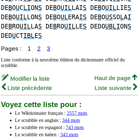
DE
B
O
U
C
LI
ON
S
DE
B
O
UIL
LAI
S
DE
B
O
UIL
LIE
S
DE
B
O
UIL
LON
S
DE
B
O
UL
ERA
IS
DE
B
O
US
SO
L
A
I
DE
B
RO
UIL
LA
S
DE
B
RO
UIL
LE
S
DEDO
UBLI
ON
S
DED
U
CT
IBL
E
S
Pages :
1
2
3
Liste conforme à la neuvième édition du dictionnaire officiel du
scrabble.
Haut de page
Modifier la liste
Liste précédente
Liste suivante
Voyez cette liste pour :
Le Wiktionnaire français :
2557 mots
Le scrabble en anglais :
344 mots
Le scrabble en espagnol :
743 mots
Le scrabble en italien :
343 mots