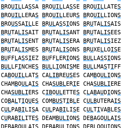
B
RO
UIL
LA
S
SA
B
RO
UIL
LA
S
SE
B
RO
UIL
LATE
S
B
RO
UIL
LERA
S
B
RO
UIL
LEUR
S
B
RO
UIL
LION
S
B
RO
US
SA
IL
LE
B
R
UL
A
S
S
I
ONS
B
R
U
TA
LIS
AIS
B
R
U
TA
LIS
AIT
B
R
U
TA
LIS
ANT
B
R
U
TA
LIS
EES
B
R
U
TA
LIS
ENT
B
R
U
TA
LIS
ERA
B
R
U
TA
LIS
IEZ
B
R
U
TA
LIS
MES
B
R
U
TA
LIS
ONS
B
R
U
XE
L
LO
IS
E
BU
FF
L
A
S
S
I
EZ
BU
FF
L
ER
I
ON
S
BUL
LA
S
S
I
ONS
BUL
LF
I
NCHE
S
BUL
L
I
ONI
S
ME
BUL
LMA
S
T
I
FF
CA
B
O
UIL
LAT
S
CA
LIB
RE
US
ES CAM
B
O
ULI
ON
S
CHAM
B
O
UL
A
IS
CHA
SUBL
ER
I
E CHA
SUBLI
ERE
CHA
SUBLI
ERS C
IB
O
UL
ETTE
S
C
L
A
B
A
U
D
I
ON
S
CO
B
A
L
T
I
Q
U
E
S
COM
BUS
T
I
B
L
E C
ULB
UTERA
IS
C
UL
PA
BI
LI
S
A C
UL
PA
BI
LI
S
E C
UL
T
I
VA
B
LE
S
C
U
RA
BIL
ITE
S
DEAM
BULI
ON
S
DE
B
AGO
UL
A
IS
DE
B
ARO
UL
A
IS
DE
B
AR
ULI
ON
S
DE
BL
OQ
UI
ON
S