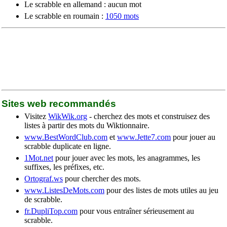
Le scrabble en allemand : aucun mot
Le scrabble en roumain :
1050 mots
Sites web recommandés
Visitez
WikWik.org
- cherchez des mots et construisez des
listes à partir des mots du Wiktionnaire.
www.BestWordClub.com
et
www.Jette7.com
pour jouer au
scrabble duplicate en ligne.
1Mot.net
pour jouer avec les mots, les anagrammes, les
suffixes, les préfixes, etc.
Ortograf.ws
pour chercher des mots.
www.ListesDeMots.com
pour des listes de mots utiles au jeu
de scrabble.
fr.DupliTop.com
pour vous entraîner sérieusement au
scrabble.