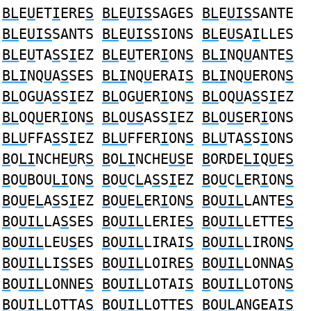
BL
E
U
ET
I
ERE
S
BL
E
UIS
SAGES
BL
E
UIS
SANTE
BL
E
UIS
SANTS
BL
E
UIS
SIONS
BL
E
US
A
I
LLES
BL
E
U
TA
S
S
I
EZ
BL
E
U
TER
I
ON
S
BLI
NQ
U
ANTE
S
BLI
NQ
U
A
S
SES
BLI
NQ
U
ERAI
S
BLI
NQ
U
ERON
S
BL
OG
U
A
S
S
I
EZ
BL
OG
U
ER
I
ON
S
BL
OQ
U
A
S
S
I
EZ
BL
OQ
U
ER
I
ON
S
BL
O
US
ASS
I
EZ
BL
O
US
ER
I
ONS
BLU
FFA
S
S
I
EZ
BLU
FFER
I
ON
S
BLU
TA
S
S
I
ONS
B
O
LI
NCHE
U
R
S
B
O
LI
NCHE
US
E
B
ORDE
LI
Q
U
E
S
B
O
U
BOU
LI
ON
S
B
O
U
C
L
A
S
S
I
EZ
B
O
U
C
L
ER
I
ON
S
B
O
U
E
L
A
S
S
I
EZ
B
O
U
E
L
ER
I
ON
S
B
O
UIL
LANTE
S
B
O
UIL
LA
S
SES
B
O
UIL
LERIE
S
B
O
UIL
LETTE
S
B
O
UIL
LEU
S
ES
B
O
UIL
LIRAI
S
B
O
UIL
LIRON
S
B
O
UIL
LI
S
SES
B
O
UIL
LOIRE
S
B
O
UIL
LONNA
S
B
O
UIL
LONNE
S
B
O
UIL
LOTAI
S
B
O
UIL
LOTON
S
B
O
UIL
LOTTA
S
B
O
UIL
LOTTE
S
B
O
UL
ANGEA
IS