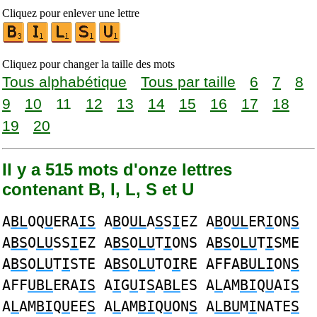
Cliquez pour enlever une lettre
Cliquez pour changer la taille des mots
Tous alphabétique
Tous par taille
6
7
8
9
10
11
12
13
14
15
16
17
18
19
20
Il y a 515 mots d'onze lettres
contenant B, I, L, S et U
A
BL
OQ
U
ERA
IS
A
B
O
UL
A
S
S
I
EZ A
B
O
UL
ER
I
ON
S
A
BS
O
LU
SS
I
EZ A
BS
O
LU
T
I
ONS A
BS
O
LU
T
I
SME
A
BS
O
LU
T
I
STE A
BS
O
LU
TO
I
RE AFFA
BULI
ON
S
AFF
UBL
ERA
IS
A
I
G
U
I
S
A
BL
ES A
L
AM
BI
Q
U
AI
S
A
L
AM
BI
Q
U
EE
S
A
L
AM
BI
Q
U
ON
S
A
LBU
M
I
NATE
S