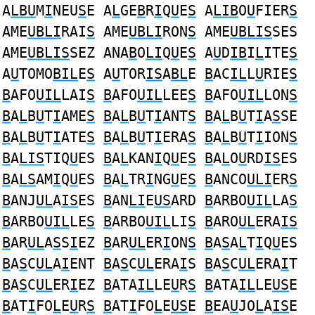
A
LBU
M
I
NEU
S
E A
L
GE
B
R
I
Q
U
E
S
A
LIB
O
U
FIER
S
AME
UBLI
RAI
S
AME
UBLI
RON
S
AME
UBLIS
SES
AME
UBLIS
SEZ ANA
B
O
LI
Q
U
E
S
A
U
D
IB
I
L
ITE
S
A
U
TOMO
BIL
E
S
A
U
TOR
IS
A
BL
E
B
AC
IL
L
U
RIE
S
B
AFO
UIL
LAI
S
B
AFO
UIL
LEE
S
B
AFO
UIL
LON
S
B
A
L
B
U
T
I
AME
S
B
A
L
B
U
T
I
ANT
S
B
A
L
B
U
T
I
A
S
SE
B
A
L
B
U
T
I
ATE
S
B
A
L
B
U
T
I
ERA
S
B
A
L
B
U
T
I
ION
S
B
A
LIS
TIQ
U
ES
B
A
L
KAN
I
Q
U
E
S
B
A
L
O
U
RD
IS
ES
B
A
LS
AM
I
Q
U
ES
B
A
L
TR
I
NG
U
E
S
B
ANCO
ULI
ER
S
B
ANJ
UL
A
IS
ES
B
AN
LI
E
US
ARD
B
ARBO
UIL
LA
S
B
ARBO
UIL
LE
S
B
ARBO
UIL
LI
S
B
ARO
UL
ERA
IS
B
AR
UL
A
S
S
I
EZ
B
AR
UL
ER
I
ON
S
B
A
S
A
L
T
I
Q
U
ES
B
A
S
C
UL
A
I
ENT
B
A
S
C
UL
ERA
I
S
B
A
S
C
UL
ERA
I
T
B
A
S
C
UL
ER
I
EZ
B
ATA
IL
LE
U
R
S
B
ATA
IL
LE
US
E
B
AT
I
FO
L
E
U
R
S
B
AT
I
FO
L
E
US
E
B
EA
U
JO
L
A
IS
E