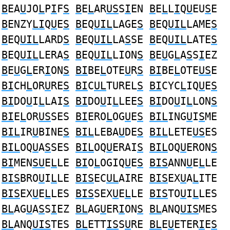
B
EA
U
JO
L
P
I
F
S
B
E
L
AR
US
S
I
EN
B
E
L
L
I
Q
U
EU
S
E
B
ENZY
LI
Q
U
E
S
B
EQ
UIL
LAGE
S
B
EQ
UIL
LAME
S
B
EQ
UIL
LARD
S
B
EQ
UIL
LA
S
SE
B
EQ
UIL
LATE
S
B
EQ
UIL
LERA
S
B
EQ
UIL
LION
S
B
E
U
G
L
A
S
S
I
EZ
B
E
U
G
L
ER
I
ON
S
BI
BE
L
OTE
U
R
S
BI
BE
L
OTE
US
E
BI
CH
L
OR
U
RE
S
BI
C
UL
TUREL
S
BI
CYC
L
IQ
U
E
S
BI
DO
U
I
L
LAI
S
BI
DO
U
I
L
LEE
S
BI
DO
U
I
L
LON
S
BI
E
L
OR
US
SES
BI
ERO
L
OG
U
E
S
BIL
ING
U
I
S
ME
BIL
IR
U
BINE
S
BIL
LEBA
U
DE
S
BIL
LETE
US
ES
BIL
OQ
U
A
S
SES
BIL
OQ
U
ERAI
S
BIL
OQ
U
ERON
S
BI
MEN
SU
E
L
LE
BI
O
L
OGIQ
U
E
S
BIS
ANN
U
E
L
LE
BIS
BRO
U
I
L
LE
BIS
EC
UL
AIRE
BIS
EX
U
A
L
ITE
BIS
EX
U
E
L
LES
BIS
SEX
U
E
L
LE
BIS
TO
U
I
L
LES
BL
AG
U
A
S
S
I
EZ
BL
AG
U
ER
I
ON
S
BL
ANQ
UIS
MES
BL
ANQ
UIS
TES
BL
ETT
IS
S
U
RE
BL
E
U
ETER
I
E
S