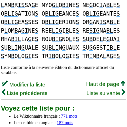
L
AM
B
R
IS
SA
G
E MYO
GL
O
BI
NE
S
NE
G
OC
I
A
BL
E
S
O
BLIG
ATION
S
O
BLIG
EANCE
S
O
BLIG
EANTE
S
O
BLIG
EA
S
SES O
BLIG
ERION
S
OR
G
AN
IS
A
BL
E
P
L
OM
B
A
GI
NE
S
REE
LIG
I
B
LE
S
RE
SIG
NA
BL
ES
RHA
BIL
LA
G
E
S
ROU
BIG
NO
L
E
S
S
U
B
DE
L
E
G
UA
I
S
U
BLI
N
G
UALE
S
U
BLI
N
G
UAUX
S
U
G
GEST
IBL
E
S
YM
B
O
L
O
GI
ES TR
IB
O
L
O
G
IE
S
TR
I
M
B
A
L
A
G
E
S
Liste conforme à la neuvième édition du dictionnaire officiel du
scrabble.
Haut de page
Modifier la liste
Liste précédente
Liste suivante
Voyez cette liste pour :
Le Wiktionnaire français :
771 mots
Le scrabble en anglais :
187 mots