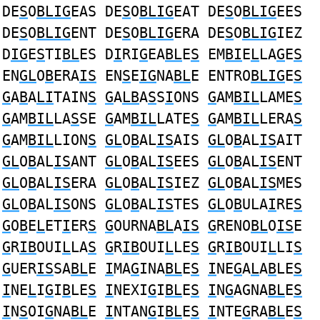
DE
S
O
BLIG
EAS DE
S
O
BLIG
EAT DE
S
O
BLIG
EES
DE
S
O
BLIG
ENT DE
S
O
BLIG
ERA DE
S
O
BLIG
IEZ
D
IG
E
S
TI
BL
ES D
I
RI
G
EA
BL
E
S
EM
BI
E
L
LA
G
E
S
EN
GL
O
B
ERA
IS
EN
S
E
IG
NA
BL
E ENTRO
BLIG
E
S
G
A
B
A
LI
TAIN
S
G
A
LB
A
S
S
I
ONS
G
AM
BIL
LAME
S
G
AM
BIL
LA
S
SE
G
AM
BIL
LATE
S
G
AM
BIL
LERA
S
G
AM
BIL
LION
S
GL
O
B
AL
IS
AIS
GL
O
B
AL
IS
AIT
GL
O
B
AL
IS
ANT
GL
O
B
AL
IS
EES
GL
O
B
AL
IS
ENT
GL
O
B
AL
IS
ERA
GL
O
B
AL
IS
IEZ
GL
O
B
AL
IS
MES
GL
O
B
AL
IS
ONS
GL
O
B
AL
IS
TES
GL
O
B
ULA
I
RE
S
G
O
B
E
L
ET
I
ER
S
G
OURNA
BL
A
IS
G
RENO
BL
O
IS
E
G
R
IB
OUI
L
LA
S
G
R
IB
OUI
L
LE
S
G
R
IB
OUI
L
LI
S
G
UER
IS
SA
BL
E
I
MA
G
INA
BL
E
S
I
NE
G
A
L
A
B
LE
S
I
NE
L
I
G
I
B
LE
S
I
NEXI
G
I
BL
E
S
I
N
G
AGNA
BL
E
S
I
N
S
OI
G
NA
BL
E
I
NTAN
G
I
BL
E
S
I
NTE
G
RA
BL
E
S