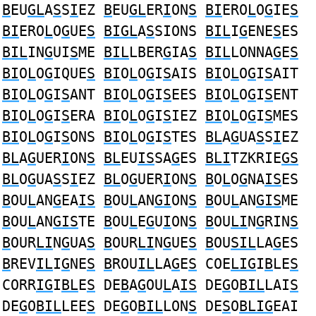
B
EU
GL
A
S
S
I
EZ
B
EU
GL
ER
I
ON
S
BI
ERO
L
O
G
IE
S
BI
ERO
L
O
G
UE
S
BIGL
A
S
SIONS
BIL
I
G
ENE
S
ES
BIL
IN
G
UI
S
ME
BIL
LBER
G
IA
S
BIL
LONNA
G
E
S
BI
O
L
O
G
IQUE
S
BI
O
L
O
G
I
S
AIS
BI
O
L
O
G
I
S
AIT
BI
O
L
O
G
I
S
ANT
BI
O
L
O
G
I
S
EES
BI
O
L
O
G
I
S
ENT
BI
O
L
O
G
I
S
ERA
BI
O
L
O
G
I
S
IEZ
BI
O
L
O
G
I
S
MES
BI
O
L
O
G
I
S
ONS
BI
O
L
O
G
I
S
TES
BL
A
G
UA
S
S
I
EZ
BL
A
G
UER
I
ON
S
BL
EU
IS
SA
G
ES
BLI
TZKRIE
GS
BL
O
G
UA
S
S
I
EZ
BL
O
G
UER
I
ON
S
B
O
L
O
G
NA
IS
ES
B
OU
L
AN
G
EA
IS
B
OU
L
AN
GI
ON
S
B
OU
L
AN
GIS
ME
B
OU
L
AN
GIS
TE
B
OU
L
E
G
U
I
ON
S
B
OU
LI
N
G
RIN
S
B
OUR
LI
N
G
UA
S
B
OUR
LI
N
G
UE
S
B
OU
SIL
LA
G
ES
B
REV
IL
I
G
NE
S
B
ROU
IL
LA
G
E
S
COE
LIG
I
B
LE
S
CORR
IG
I
BL
E
S
DE
B
A
G
OU
L
A
IS
DE
G
O
BIL
LAI
S
DE
G
O
BIL
LEE
S
DE
G
O
BIL
LON
S
DE
S
O
BLIG
EAI