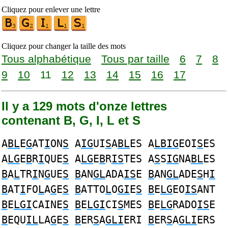
Cliquez pour enlever une lettre
Cliquez pour changer la taille des mots
Tous alphabétique
Tous par taille
6
7
8
9
10
11
12
13
14
15
16
17
Il y a 129 mots d'onze lettres
contenant B, G, I, L et S
A
BL
E
G
AT
I
ON
S
A
IG
UI
S
A
BL
ES A
LBIG
EOI
S
ES
A
LG
E
B
R
I
QUE
S
A
LG
E
B
R
IS
TES A
S
S
IG
NA
BL
ES
B
A
L
TR
I
N
G
UE
S
B
AN
GL
ADA
IS
E
B
AN
GL
ADE
S
H
I
B
AT
I
FO
L
A
G
E
S
B
ATTO
L
O
GI
E
S
B
E
LG
EO
IS
ANT
B
E
LGI
CAINE
S
B
E
LGI
CI
S
MES
B
E
LG
RADO
IS
E
B
EQU
IL
LA
G
E
S
B
ER
S
A
GLI
ERI
B
ER
S
A
GLI
ERS