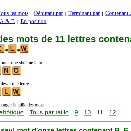
Tous les mots
Débutant par
Terminant par
Contenant
|
|
|
 A & B
En position
|
des mots de 11 lettres conten
•
•
outer une sixième lettre
lever une lettre
anger la taille des mots
abétique
Tous par taille
9
10
11
12
n seul mot d'onze lettres contenant B, E, 