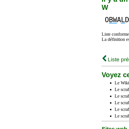
W
O
BW
A
L
D
Liste conforme 
La définition e
Liste pr
Voyez ce
Le Wikt
Le scra
Le scra
Le scrab
Le scra
Le scra
Sites we