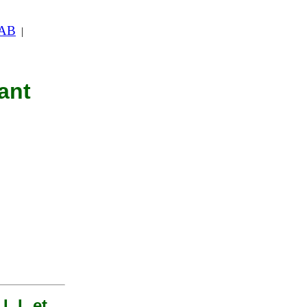
 AB
|
ant
I, L et