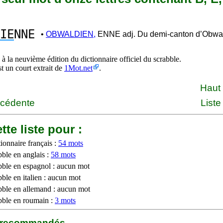
IE
NNE
•
OBWALDIEN,
ENNE adj. Du demi-canton d’Obwal
à la neuvième édition du dictionnaire officiel du scrabble.
st un court extrait de
1Mot.net
.
Haut
écédente
Liste
tte liste pour :
ionnaire français :
54 mots
bble en anglais :
58 mots
bble en espagnol : aucun mot
ble en italien : aucun mot
bble en allemand : aucun mot
bble en roumain :
3 mots
b recommandés