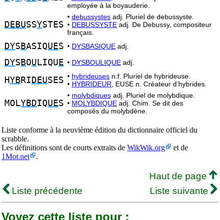
employée à la boyauderie.
•
debussystes
adj. Pluriel de debussyste.
DEBU
SS
Y
STES
•
DEBUSSYSTE
adj. De Debussy, compositeur
français.
DY
S
B
ASIQ
UE
S
•
DYSBASIQUE
adj.
DY
S
B
O
U
LIQU
E
•
DYSBOULIQUE
adj.
•
hybrideuses
n.f. Pluriel de hybrideuse.
H
YB
RI
DEU
SES
•
HYBRIDEUR,
EUSE n. Créateur d’hybrides.
•
molybdiques
adj. Pluriel de molybdique.
MOL
YBD
IQ
UE
S
•
MOLYBDIQUE
adj. Chim. Se dit des
composés du molybdène.
Liste conforme à la neuvième édition du dictionnaire officiel du
scrabble.
Les définitions sont de courts extraits de
WikWik.org
et de
1Mot.net
.
Haut de page
Liste précédente
Liste suivante
Voyez cette liste pour :