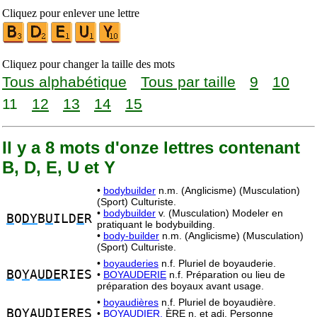
Cliquez pour enlever une lettre
Cliquez pour changer la taille des mots
Tous alphabétique
Tous par taille
9
10
11
12
13
14
15
Il y a 8 mots d'onze lettres contenant
B, D, E, U et Y
•
bodybuilder
n.m. (Anglicisme) (Musculation)
(Sport) Culturiste.
•
bodybuilder
v. (Musculation) Modeler en
B
O
DY
B
U
ILD
E
R
pratiquant le bodybuilding.
•
body-builder
n.m. (Anglicisme) (Musculation)
(Sport) Culturiste.
•
boyauderies
n.f. Pluriel de boyauderie.
B
O
Y
A
UDE
RIES
•
BOYAUDERIE
n.f. Préparation ou lieu de
préparation des boyaux avant usage.
•
boyaudières
n.f. Pluriel de boyaudière.
B
O
Y
A
UD
I
E
RES
•
BOYAUDIER,
ÈRE n. et adj. Personne