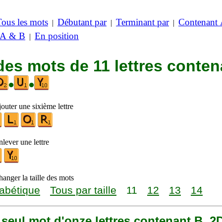
Tous les mots
Débutant par
Terminant par
Contenant
|
|
|
 A & B
En position
|
des mots de 11 lettres conten
•
•
outer une sixième lettre
lever une lettre
anger la taille des mots
abétique
Tous par taille
11
12
13
14
n seul mot d'onze lettres contenant B, 2D