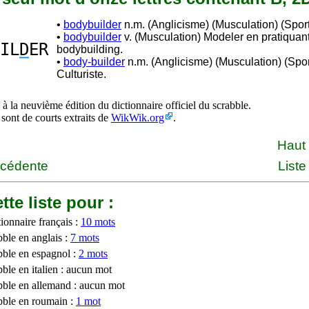
•
bodybuilder
n.m. (Anglicisme) (Musculation) (Sport)
•
bodybuilder
v. (Musculation) Modeler en pratiquant
IL
D
ER
bodybuilding.
•
body-builder
n.m. (Anglicisme) (Musculation) (Spor
Culturiste.
à la neuvième édition du dictionnaire officiel du scrabble.
 sont de courts extraits de
WikWik.org
.
Haut
écédente
Liste
tte liste pour :
ionnaire français :
10 mots
bble en anglais :
7 mots
bble en espagnol :
2 mots
ble en italien : aucun mot
bble en allemand : aucun mot
bble en roumain :
1 mot