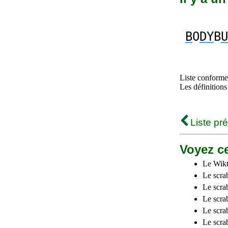
B
O
DY
B
U
Liste conforme 
Les définitions
Liste pr
Voyez ce
Le Wikt
Le scra
Le scra
Le scrab
Le scra
Le scra