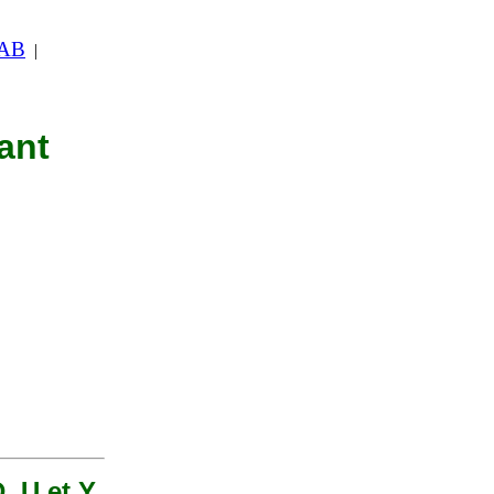
 AB
|
ant
, U et Y