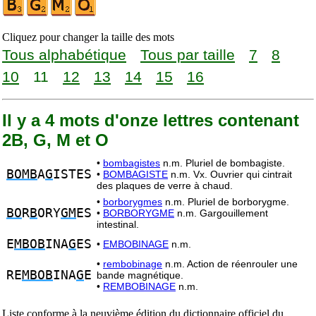
Cliquez pour changer la taille des mots
Tous alphabétique
Tous par taille
7
8
10
11
12
13
14
15
16
Il y a 4 mots d'onze lettres contenant
2B, G, M et O
•
bombagistes
n.m. Pluriel de bombagiste.
BOMB
A
G
ISTES
•
BOMBAGISTE
n.m. Vx. Ouvrier qui cintrait
des plaques de verre à chaud.
•
borborygmes
n.m. Pluriel de borborygme.
BO
R
B
ORY
GM
ES
•
BORBORYGME
n.m. Gargouillement
intestinal.
E
MBOB
INA
G
ES
•
EMBOBINAGE
n.m.
•
rembobinage
n.m. Action de réenrouler une
RE
MBOB
INA
G
E
bande magnétique.
•
REMBOBINAGE
n.m.
Liste conforme à la neuvième édition du dictionnaire officiel du