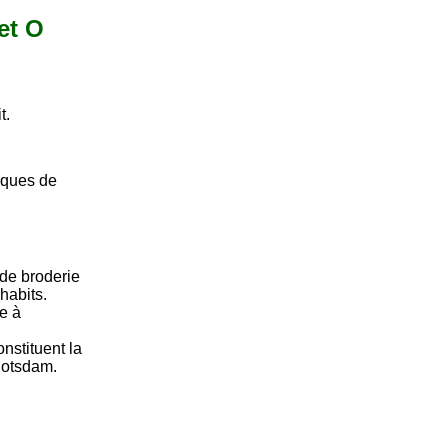
et O
t.
laques de
de broderie
habits.
ue à
nstituent la
Potsdam.