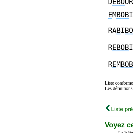
D
EBO
UR
E
M
BOB
I
RA
B
I
BO
R
EBOB
I
R
E
M
BOB
Liste conforme 
Les définitions
Liste pr
Voyez ce