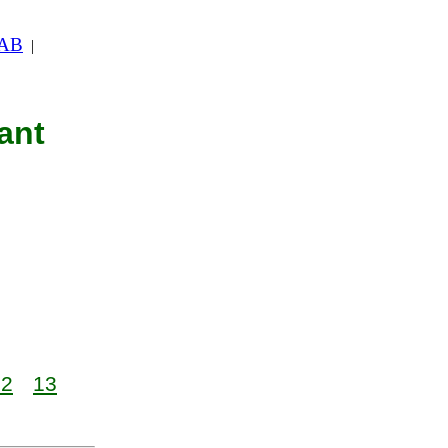
 AB
|
ant
12
13