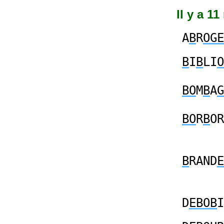
Il y a 1
A
B
R
OGE
B
I
B
LI
O
BO
M
B
A
G
BO
R
B
OR
B
RAND
E
D
EBOB
I