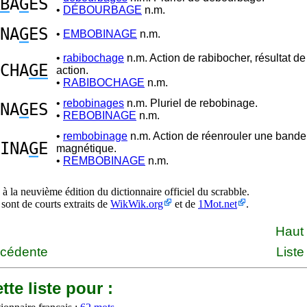
B
A
G
ES
•
DÉBOURBAGE
n.m.
NA
G
ES
•
EMBOBINAGE
n.m.
•
rabibochage
n.m. Action de rabibocher, résultat de
CHA
GE
action.
•
RABIBOCHAGE
n.m.
•
rebobinages
n.m. Pluriel de rebobinage.
NA
G
ES
•
REBOBINAGE
n.m.
•
rembobinage
n.m. Action de réenrouler une bande
INA
G
E
magnétique.
•
REMBOBINAGE
n.m.
à la neuvième édition du dictionnaire officiel du scrabble.
 sont de courts extraits de
WikWik.org
et de
1Mot.net
.
Haut
écédente
Liste
tte liste pour :