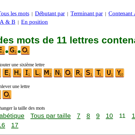
Tous les mots
Débutant par
Terminant par
Contenant
|
|
|
 A & B
En position
|
des mots de 11 lettres conten
•
•
outer une sixième lettre
lever une lettre
anger la taille des mots
abétique
Tous par taille
7
8
9
10
11
16
17