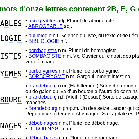
1 mots d'onze lettres contenant 2B, E, G 
•
abrogeables
adj. Pluriel de abrogeable.
A
B
LES
•
ABROGEABLE
adj.
•
bibliologie
n.f. Science du livre, du texte et de l’écri
LO
G
I
E
•
BIBLIOLOGIE
n.f.
•
bombagistes
n.m. Pluriel de bombagiste.
IST
E
S
•
BOMBAGISTE
n.m. Vx. Ouvrier qui cintrait des p
verre à chaud.
•
borborygmes
n.m. Pluriel de borborygme.
Y
G
M
E
S
•
BORBORYGME
n.m. Gargouillement intestinal.
•
brandebourg
n.m. (Habillement) Sorte d’ornement 
ou de galon qui va d’un bouton à l’autre de certains 
•
brandebourg
n.f. (Vieilli) (Désuet) Sorte de casaq
BO
UR
G
manches.
•
Brandebourg
n.prop.m. Un des seize Länder qui co
République fédérale d’Allemagne. Sa capitale est 
•
débobinages
n.m. Pluriel de débobinage.
NA
G
ES
•
DÉBOBINAGE
n.m.
•
débourbages
n.m. Pluriel de débourbage.