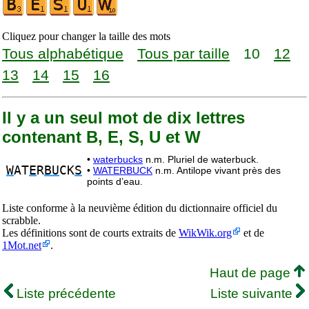
Cliquez pour changer la taille des mots
Tous alphabétique
Tous par taille
10
12
13
14
15
16
Il y a un seul mot de dix lettres
contenant B, E, S, U et W
•
waterbucks
n.m. Pluriel de waterbuck.
W
AT
E
R
BU
CK
S
•
WATERBUCK
n.m. Antilope vivant près des
points d’eau.
Liste conforme à la neuvième édition du dictionnaire officiel du
scrabble.
Les définitions sont de courts extraits de
WikWik.org
et de
1Mot.net
.
Haut de page
Liste précédente
Liste suivante