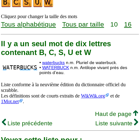
Cliquez pour changer la taille des mots
Tous alphabétique
Tous par taille
10
16
Il y a un seul mot de dix lettres
contenant B, C, S, U et W
•
waterbucks
n.m. Pluriel de waterbuck.
W
ATER
BUC
K
S
•
WATERBUCK
n.m. Antilope vivant près des
points d’eau.
Liste conforme à la neuvième édition du dictionnaire officiel du
scrabble.
Les définitions sont de courts extraits de
WikWik.org
et de
1Mot.net
.
Haut de page
Liste précédente
Liste suivante
Voyez cette liste pour :