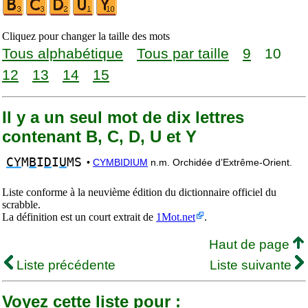
Cliquez pour changer la taille des mots
Tous alphabétique
Tous par taille
9
10
12
13
14
15
Il y a un seul mot de dix lettres
contenant B, C, D, U et Y
CY
M
B
I
D
I
U
MS
•
CYMBIDIUM
n.m. Orchidée d’Extrême-Orient.
Liste conforme à la neuvième édition du dictionnaire officiel du
scrabble.
La définition est un court extrait de
1Mot.net
.
Haut de page
Liste précédente
Liste suivante
Voyez cette liste pour :