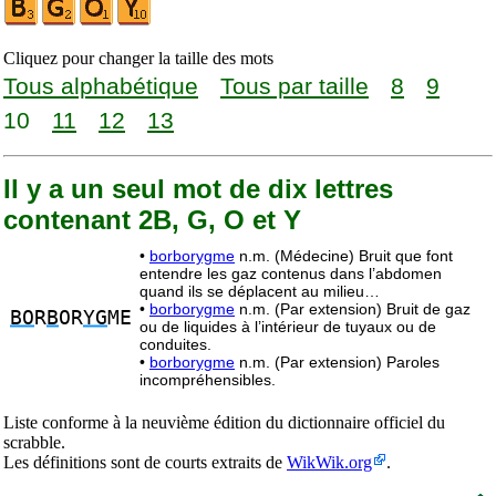
Cliquez pour changer la taille des mots
Tous alphabétique
Tous par taille
8
9
10
11
12
13
Il y a un seul mot de dix lettres
contenant 2B, G, O et Y
•
borborygme
n.m. (Médecine) Bruit que font
entendre les gaz contenus dans l’abdomen
quand ils se déplacent au milieu…
•
borborygme
n.m. (Par extension) Bruit de gaz
BO
R
B
OR
YG
ME
ou de liquides à l’intérieur de tuyaux ou de
conduites.
•
borborygme
n.m. (Par extension) Paroles
incompréhensibles.
Liste conforme à la neuvième édition du dictionnaire officiel du
scrabble.
Les définitions sont de courts extraits de
WikWik.org
.