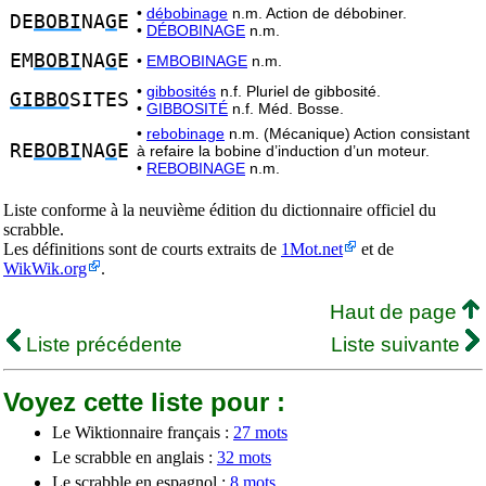
•
débobinage
n.m. Action de débobiner.
DE
BOBI
NA
G
E
•
DÉBOBINAGE
n.m.
EM
BOBI
NA
G
E
•
EMBOBINAGE
n.m.
•
gibbosités
n.f. Pluriel de gibbosité.
GIBBO
SITES
•
GIBBOSITÉ
n.f. Méd. Bosse.
•
rebobinage
n.m. (Mécanique) Action consistant
RE
BOBI
NA
G
E
à refaire la bobine d’induction d’un moteur.
•
REBOBINAGE
n.m.
Liste conforme à la neuvième édition du dictionnaire officiel du
scrabble.
Les définitions sont de courts extraits de
1Mot.net
et de
WikWik.org
.
Haut de page
Liste précédente
Liste suivante
Voyez cette liste pour :
Le Wiktionnaire français :
27 mots
Le scrabble en anglais :
32 mots
Le scrabble en espagnol :
8 mots