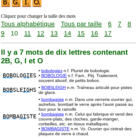
Cliquez pour changer la taille des mots
Tous alphabétique
Tous par taille
6
7
8
9
10
11
12
13
14
15
16
17
Il y a 7 mots de dix lettres contenant
2B, G, I et O
•
bobologies
n.f. Pluriel de bobologie.
BOB
OLO
GI
ES
•
BOBOLOGIE
n.f. Fam., Péj. Traitement,
souvent abusif, de petits bobos.
•
BOBSLEIGH
n.m. Traîneau articulé pour pistes
BOB
SLE
IG
HS
de glace.
•
bombagiste
n.m. Dans une verrerie ouvrier qui,
autrefois, bombait le verre après l’avoir passé au
four pour le ramollir.
•
bombagiste
n.m. Celui qui fabrique et vend des
BO
M
B
A
GI
STE
couvre-plats, des cloches, garde-manger,
corbeilles, etc. en tissus métalliques.
•
BOMBAGISTE
n.m. Vx. Ouvrier qui cintrait des
plaques de verre à chaud.